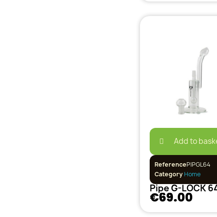
Add to bask
Reference
PIPGL64
Category
Home
Pipe G-LOCK 6
€69.00