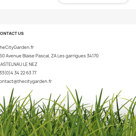
ONTACT US
heCityGarden.fr
60 Avenue Blaise Pascal, ZA Les garrigues 34170
ASTELNAU LE NEZ
33(0)4 34 22 63 77
ontact@thecitygarden.fr