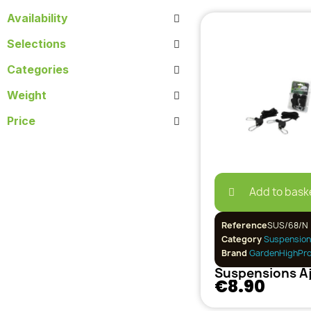
Availability
Selections
Categories
Weight
Price
Add to bask
Reference
SUS/68/N
Category
Suspension
Brand
GardenHighPr
€8.90