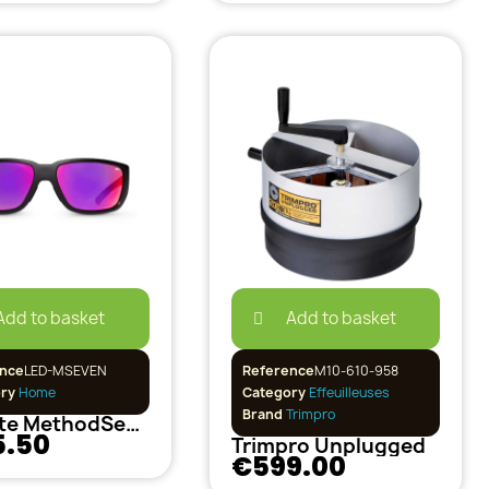
Add to basket
Add to basket
nce
LED-MSEVEN
Reference
M10-610-958
ory
Home
Category
Effeuilleuses
Brand
Trimpro
Lunette MethodSeven LED
5.50
Trimpro Unplugged
€599.00