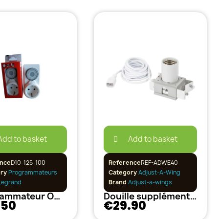
Add to basket
Add to basket
nce
D10-125-100
Reference
REF-ADWE40
ory
Programmateurs
Category
Adjust-A-Wing
egrand
Brand
Adjust-a-wings
Programmateur OMNIREX - JOUR.16A LE GRAND
Douille supplémentaire Adjust-A-Wings
.50
€29.90