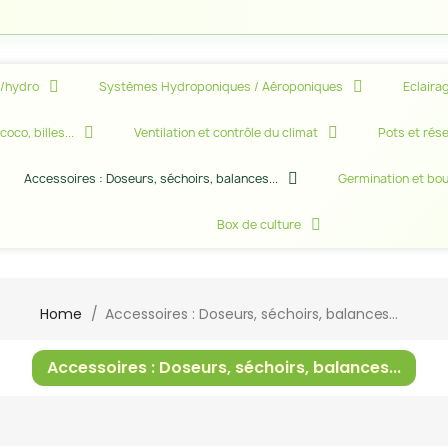
A
e/hydro
Systèmes Hydroponiques / Aéroponiques
Eclairag
oco, billes...
Ventilation et contrôle du climat
Pots et rése
Accessoires : Doseurs, séchoirs, balances...
Germination et bo
Box de culture
Home
Accessoires : Doseurs, séchoirs, balances...
Accessoires : Doseurs, séchoirs, balances...