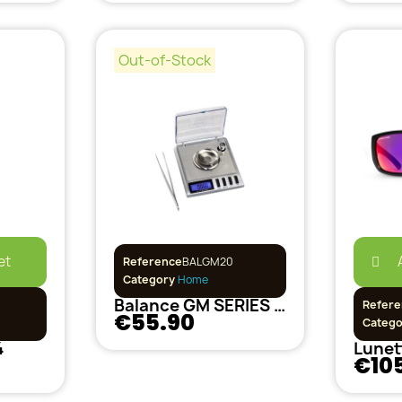
Out-of-Stock
et
Reference
BALGM20
Category
Home
Balance GM SERIES PRO 0,001gr x 20gr
Refere
€55.90
Categ
4
€10