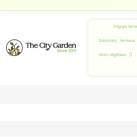
Engrais terr
Substrats : terreaux, c
Murs végétaux