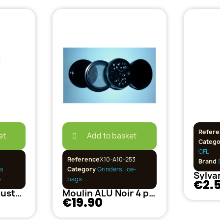
Refere
et
Add to basket
Categ
CFL
Reference
X10-A10-253
Brand
S
s
Category
Grinders, ice-
o
bags...
€2.
Suspensions Ajustables 68 kg - Neptune
Moulin ALU Noir 4 parties 60mm
€19.90