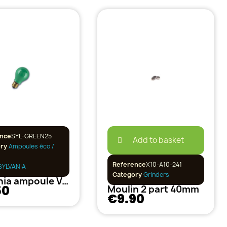
nce
SYL-GREEN25
Add to basket
ory
Ampoules éco /
Reference
X10-A10-241
YLVANIA
Category
Grinders
Sylvania ampoule Verte 25w
50
Moulin 2 part 40mm
€9.90