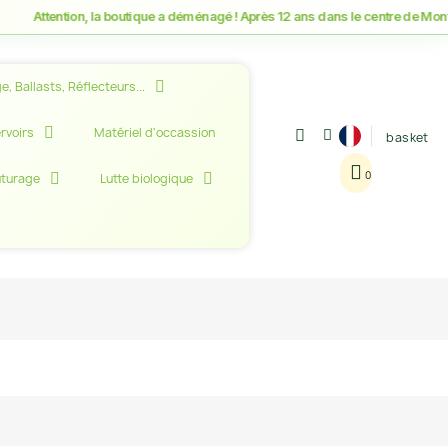
ttention, la boutique a déménagé ! Après 12 ans dans le centre de Montpellie
e, Ballasts, Réflecteurs...
rvoirs
Matériel d'occassion
basket
uturage
Lutte biologique