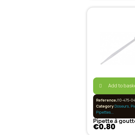
Add to bask
Reference
J10-475-0
Category
Doseurs, Pi
Pipettes...
€0.80