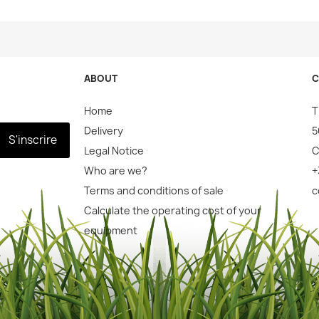
ABOUT
C
Home
T
Delivery
5
S'inscrire
Legal Notice
C
Who are we?
+
Terms and conditions of sale
c
Calculate the operating cost of your
equipment