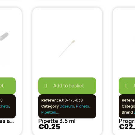
et
Add to basket
40
Reference
J10-475-030
Refere
chets,
Category
Doseurs, Pichets,
Categ
Pipettes...
Brand
L
Pipette à gouttes avec soufflet 5ml
Pipette 3.5 ml
€0.25
€22