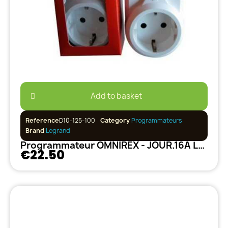
Add to basket
Reference
D10-125-100
Category
Programmateurs
Brand
Legrand
Programmateur OMNIREX - JOUR.16A LE GRAND
€22.50