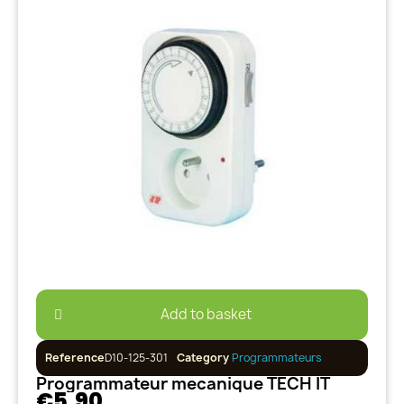
Add to basket
Reference
D10-125-301
Category
Programmateurs
Programmateur mecanique TECH IT
€5.90