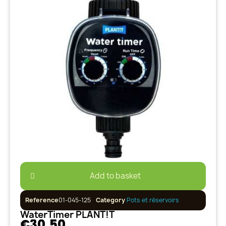
Add to basket
Reference
01-045-125
Category
Pots et réservoirs
WaterTimer PLANT!T
€30.50