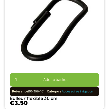
Add to basket
Reference
I10-396-101
Category
Accessoires irrigation
Bulleur flexible 30 cm
€3.50