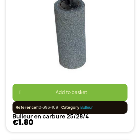
Add to basket
Reference
I10-396-109
Category
Bulleur
Bulleur en carbure 25/28/4
€1.80