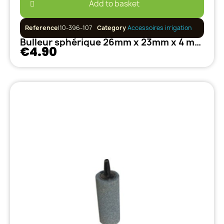
Add to basket
Reference
I10-396-107
Category
Accessoires irrigation
Bulleur sphérique 26mm x 23mm x 4 mm en carbure ASC-09
€4.90