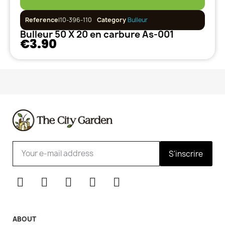
Reference
I10-396-110
Category
Bulleur
Bulleur 50 X 20 en carbure As-001
€3.90
S'inscrire
ABOUT