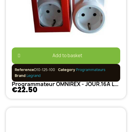
Add to basket
Reference
D10-125-100
Category
Programmateurs
Brand
Legrand
Programmateur OMNIREX - JOUR.16A LE GRAND
€22.50