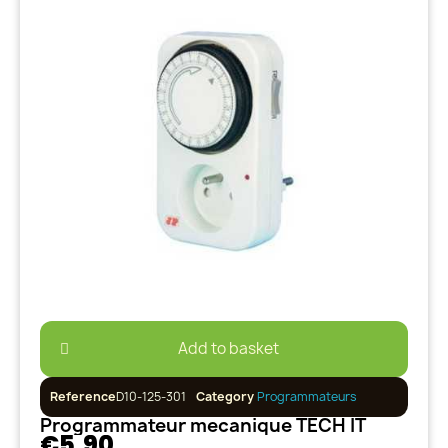
Add to basket
Reference
D10-125-301
Category
Programmateurs
Programmateur mecanique TECH IT
€5.90