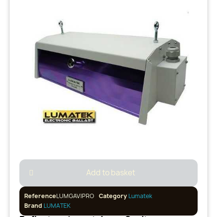
Add to basket
Reference
LUMGAVIPRO
Category
Lumatek
Brand
LUMATEK