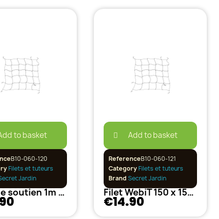
Add to basket
Add to basket
nce
B10-060-120
Reference
B10-060-121
ory
Filets et tuteurs
Category
Filets et tuteurs
ecret Jardin
Brand
Secret Jardin
Filet de soutien 1m X 1M20
Filet WebiT 150 x 150 cm
.90
€14.90