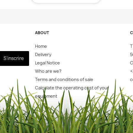
ABOUT
C
Home
T
Delivery
5
S'inscrire
Legal Notice
C
Who are we?
+
Terms and conditions of sale
c
Calculate the operating cost of your
equipment