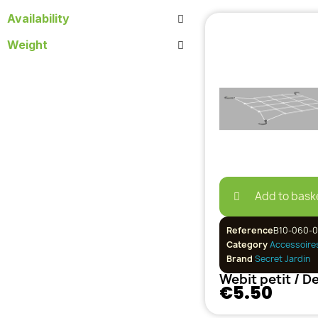
Availability
Weight
Add to bask
Reference
B10-060-
Category
Accessoire
Brand
Secret Jardin
€5.50