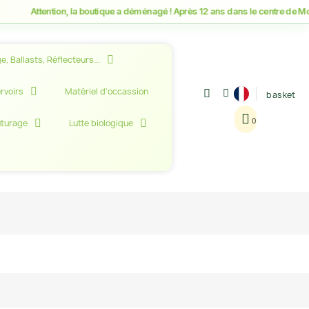
Attention, la boutique a déménagé ! Après 12 ans dans le centre de Montpel
e, Ballasts, Réflecteurs...
rvoirs
Matériel d'occassion
basket
uturage
Lutte biologique