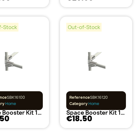
f-Stock
Out-of-Stock
nce
SBK16100
Reference
SBK16120
ory
Home
Category
Home
Space Booster Kit 16mm 100cm Secret Jardin
Space Booster Kit 16mm 120cm Secret Jardin
.50
€18.50