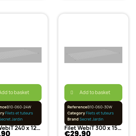
Add to basket
Add to basket
nce
B10-060-24W
Reference
B10-060-30W
ory
Filets et tuteurs
Category
Filets et tuteurs
ecret Jardin
Brand
Secret Jardin
Filet WebiT 240 x 120 cm
Filet WebiT 300 x 150 cm
.90
€29.90