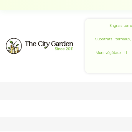
Engrais terr
Substrats : terreaux, c
Murs végétaux