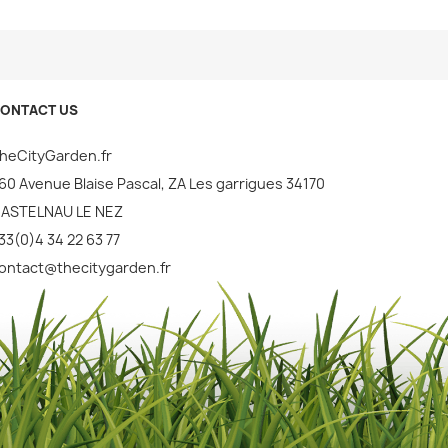
ONTACT US
heCityGarden.fr
60 Avenue Blaise Pascal, ZA Les garrigues 34170
ASTELNAU LE NEZ
33(0)4 34 22 63 77
ontact@thecitygarden.fr