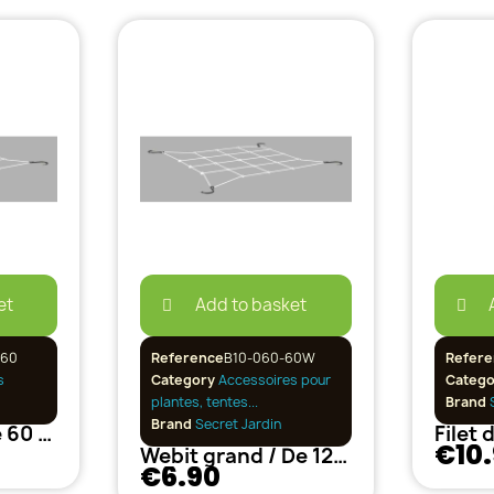
et
Add to basket
060
Reference
B10-060-60W
Refere
s
Category
Accessoires pour
Categ
plantes, tentes...
Brand
S
Brand
Secret Jardin
Webit petit / De 60 à 90 cm
€10
Webit grand / De 120 à 150 cm
€6.90