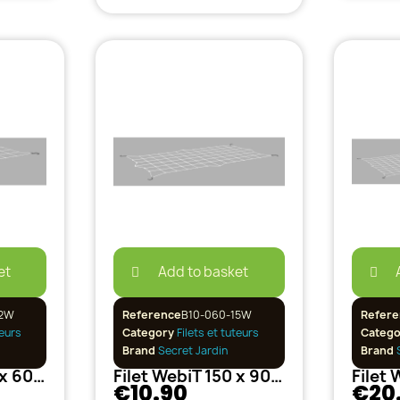
et
Add to basket
12W
Reference
B10-060-15W
Refere
teurs
Category
Filets et tuteurs
Categ
Brand
Secret Jardin
Brand
S
Filet WebiT 120 x 60 cm
Filet WebiT 150 x 90 cm
€10.90
€20