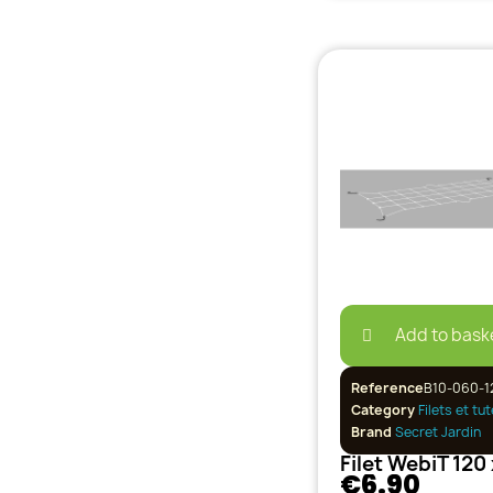
Add to bask
Reference
B10-060-
Category
Filets et tu
Brand
Secret Jardin
€6.90