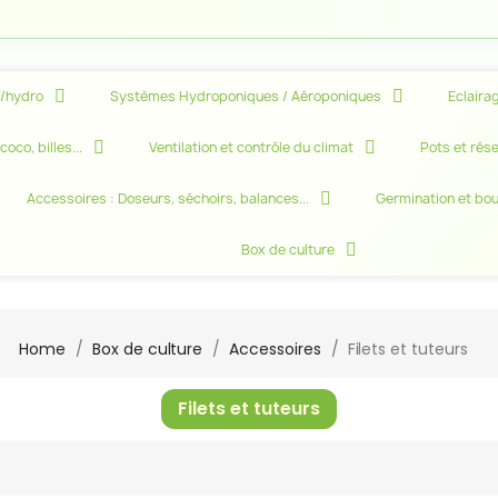
e/hydro
Systèmes Hydroponiques / Aéroponiques
Eclairag
oco, billes...
Ventilation et contrôle du climat
Pots et rése
Accessoires : Doseurs, séchoirs, balances...
Germination et bo
Box de culture
Home
Box de culture
Accessoires
Filets et tuteurs
Filets et tuteurs