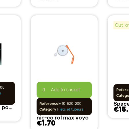
Out-o
900
Add to basket
Refere
s
Categ
Reference
M10-620-200
Holdit maintien pour plantes 1.5 m
€15
Category
Filets et tuteurs
nie-co rol max yoyo
€1.70