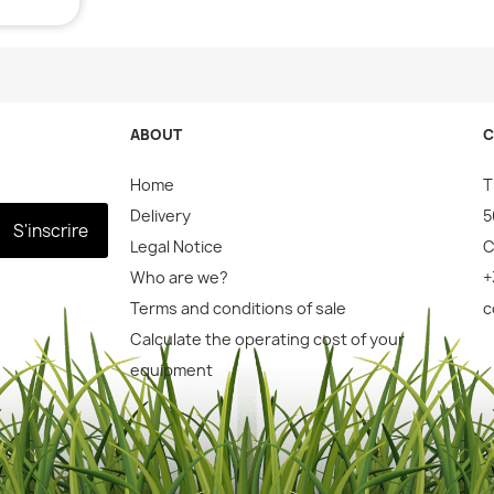
ABOUT
C
Home
T
Delivery
5
S'inscrire
Legal Notice
C
Who are we?
+
Terms and conditions of sale
c
Calculate the operating cost of your
equipment