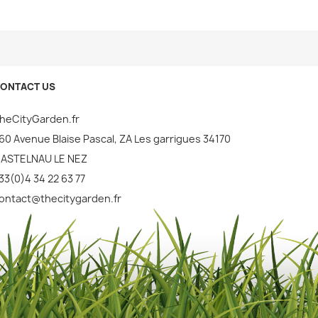
ONTACT US
heCityGarden.fr
60 Avenue Blaise Pascal, ZA Les garrigues 34170
ASTELNAU LE NEZ
33(0)4 34 22 63 77
ontact@thecitygarden.fr