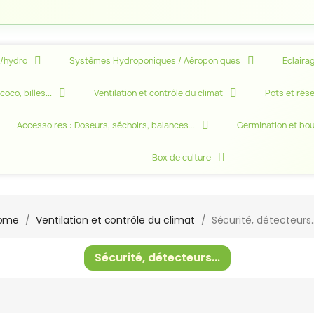
e/hydro
Systèmes Hydroponiques / Aéroponiques
Eclairag
oco, billes...
Ventilation et contrôle du climat
Pots et rése
Accessoires : Doseurs, séchoirs, balances...
Germination et bo
Box de culture
ome
Ventilation et contrôle du climat
Sécurité, détecteurs..
Sécurité, détecteurs...