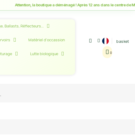
Attention, la boutique a déménagé ! Après 12 ans dans le centre de Montpe
e, Ballasts, Réflecteurs...
rvoirs
Matériel d'occassion
basket
uturage
Lutte biologique
.