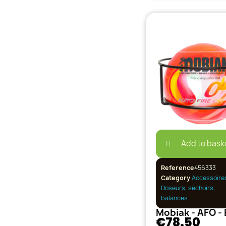
Add to bask
Reference
456333
Category
Accessoires
Doseurs, séchoirs,
balances...
€78.50