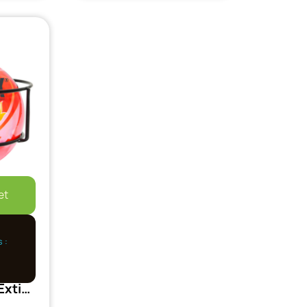
et
 :
Mobiak - AFO - Extincteur automatique - 1,3KG POUDRE