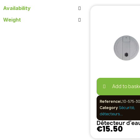
Availability
Weight
Add to bask
Reference
L10-575-30
Category
Sécurité,
détecteurs...
€15.50