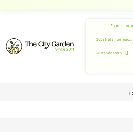
Engrais terr
Substrats : terreaux, c
Murs végétaux
H