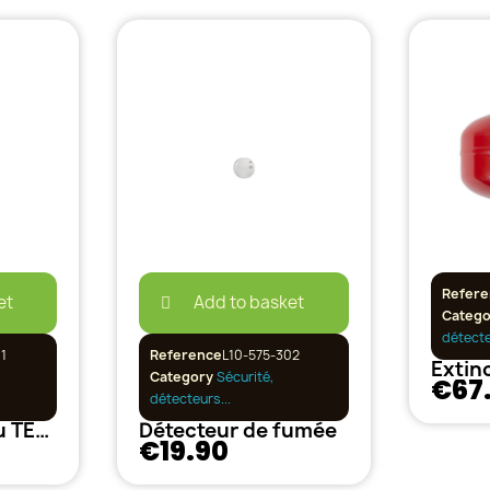
Refere
et
Add to basket
Categ
détecte
1
Reference
L10-575-302
Category
Sécurité,
€67
détecteurs...
Détecteur d'eau TECH IT
Détecteur de fumée
€19.90