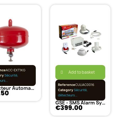
nce
ACC-EXT1KG
Add to basket
ory
Sécurité,
urs...
Reference
CULIAC0016
Extincteur Automatique Rosco 1Kg
Category
Sécurité,
.50
détecteurs...
GSE - SMS Alarm System Kit complet
€399.00