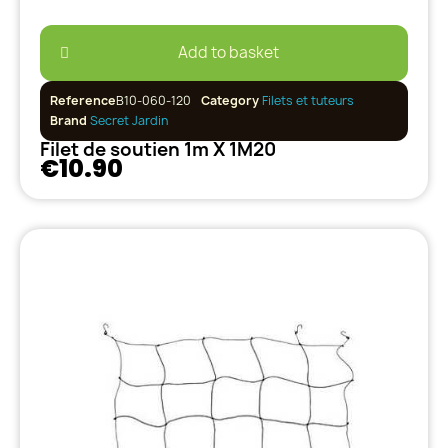
Add to basket
Reference
B10-060-120
Category
Filets et tuteurs
Brand
Secret Jardin
Filet de soutien 1m X 1M20
€10.90