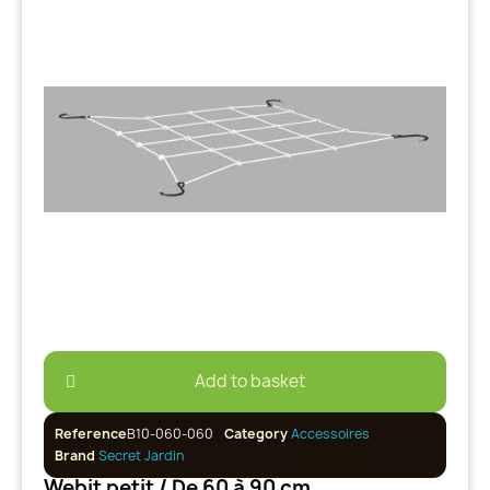
Add to basket
Reference
B10-060-060
Category
Accessoires
Brand
Secret Jardin
Webit petit / De 60 à 90 cm