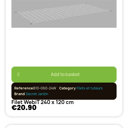
Add to basket
Reference
B10-060-24W
Category
Filets et tuteurs
Brand
Secret Jardin
Filet WebiT 240 x 120 cm
€20.90