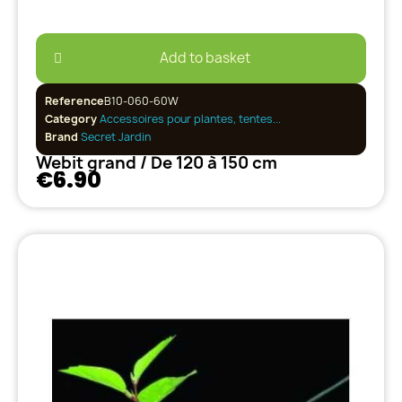
Add to basket
Reference
B10-060-60W
Category
Accessoires pour plantes, tentes...
Brand
Secret Jardin
Webit grand / De 120 à 150 cm
€6.90