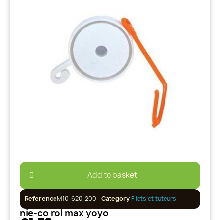
Add to basket
Reference
M10-620-200
Category
Filets et tuteurs
nie-co rol max yoyo