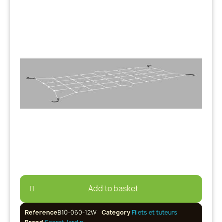
Add to basket
Reference
B10-060-12W
Category
Filets et tuteurs