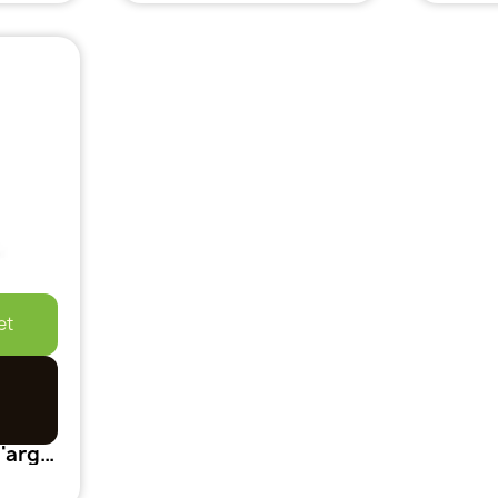
et
Plagron Billes d'argile EXPANSE Sac 45L