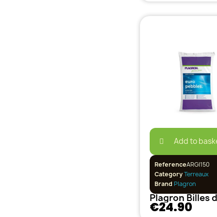
Add to bask
Reference
ARGI150
Category
Terreaux
Brand
Plagron
€24.90