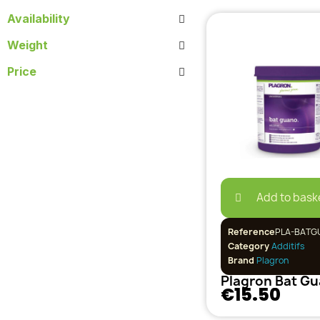
Availability
Weight
Price
Add to bask
Reference
PLA-BATG
Category
Additifs
Brand
Plagron
€15.50