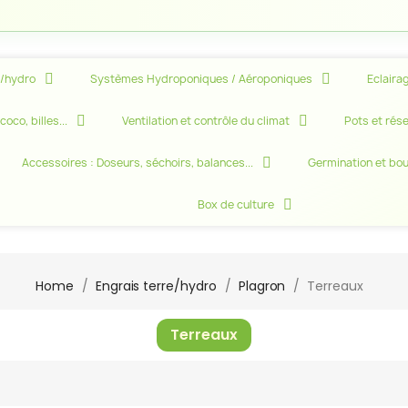
e/hydro
Systèmes Hydroponiques / Aéroponiques
Eclairag
oco, billes...
Ventilation et contrôle du climat
Pots et rése
Accessoires : Doseurs, séchoirs, balances...
Germination et bo
Box de culture
Home
Engrais terre/hydro
Plagron
Terreaux
Terreaux