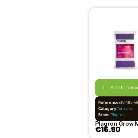
Add to bask
Reference
E10-165-4
Category
Terreaux
Brand
Plagron
€16.90