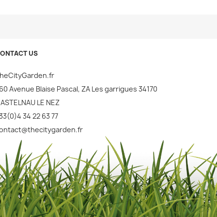
ONTACT US
heCityGarden.fr
60 Avenue Blaise Pascal, ZA Les garrigues 34170
ASTELNAU LE NEZ
33(0)4 34 22 63 77
ontact@thecitygarden.fr