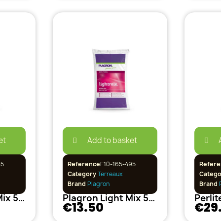
et
Add to basket
85
Reference
E10-165-495
Refere
Category
Terreaux
Categ
Brand
Plagron
Brand
P
Plagron Grow Mix 50L
Plagron Light Mix 50L
Perlit
€13.50
€29