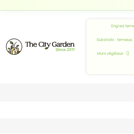
Engrais terr
Substrats : terreaux, c
Murs végétaux