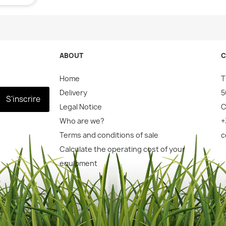
ABOUT
C
Home
T
Delivery
5
S'inscrire
Legal Notice
C
Who are we?
+
Terms and conditions of sale
c
Calculate the operating cost of your
equipment