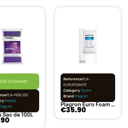
Reference
PLA-
Add to basket
EUROFOAM70
Category
Hydro
nce
PLA-PERL100
Brand
Plagron
ory
Perlite
Plagron Euro Foam ( Mapito ) 70 Litres
lagron
€35.90
e Sac de 100L
.90