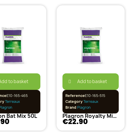
Add to basket
Add to basket
nce
E10-165-465
Reference
E10-165-515
ory
Terreaux
Category
Terreaux
lagron
Brand
Plagron
on Bat Mix 50L
Plagron Royalty Mix 50L
.90
€22.90