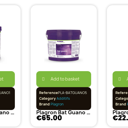
et
Add to basket
UANO1
Reference
PLA-BATGUANO5
Refere
Category
Additifs
Categ
Brand
Plagron
Brand
P
Plagron Bat Guano 1L
Plagron Bat Guano 4 Kg
Plagr
€65.00
€22