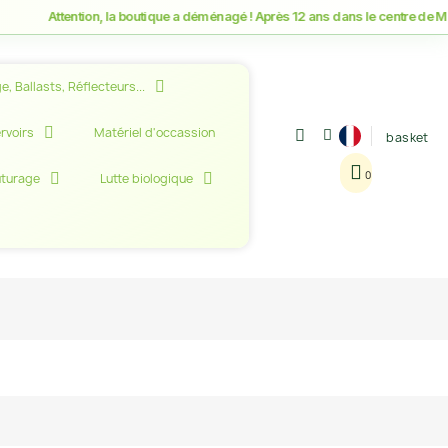
Attention, la boutique a déménagé ! Après 12 ans dans le centre de Montpel
e, Ballasts, Réflecteurs...
rvoirs
Matériel d'occassion
basket
uturage
Lutte biologique