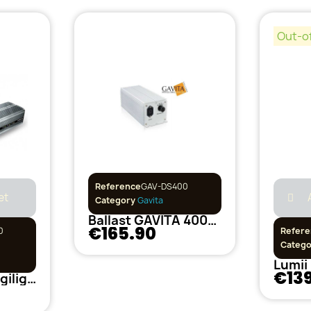
Out-o
Reference
GAV-DS400
et
Category
Gavita
Ballast GAVITA 400w Digistar Variable
€165.90
0
Refere
Categ
Lumii
€13
Ballast 600w Digilight Pro Select