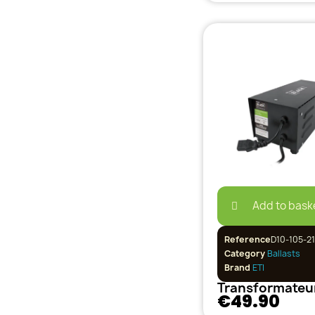
Add to bask
Reference
D10-105-21
Category
Ballasts
Brand
ETI
€49.90