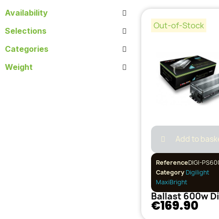
Availability
Out-of-Stock
Selections
Categories
Weight
Add to bask
Reference
DIGI-PS60
Category
Digilight
MaxiBright
€169.90