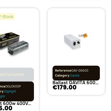
f-Stock
Reference
GAV-DS600
Add to basket
Category
Gavita
Ballast GAVITA 600w Digistar Variable
€179.00
nce
DGL0600P
ory
Digilight
ight
Ballast 600w 400Volt Digilight ProMax
5.00