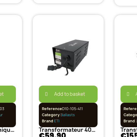
et
Add to basket
03
Reference
D10-105-411
Refere
ur
Category
Ballasts
Categ
Brand
ETI
Brand
Ballast Electronique 2 x 24w pour T5
Transformateur 400W ETI pré-câblé
€59.90
€15