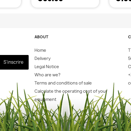
ABOUT
C
Home
T
Delivery
5
S'inscrire
Legal Notice
C
Who are we?
+
Terms and conditions of sale
c
Calculate the operating cost of your
equipment