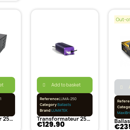
Out-o
et
Add to basket
1
Reference
LUMA-250
Refere
Category
Ballasts
Categ
Brand
LUMATEK
MaxiBr
Transformateur 250W ETI pré-câblé
Transformateur 250W LUMATEK
€129.90
€23