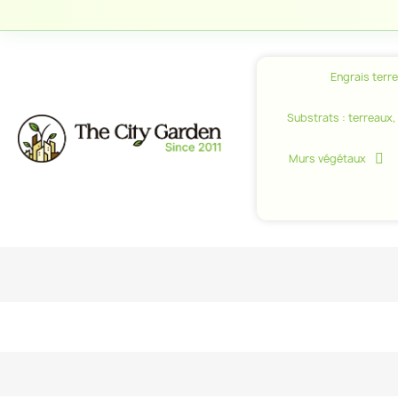
Engrais terr
Substrats : terreaux, c
Murs végétaux