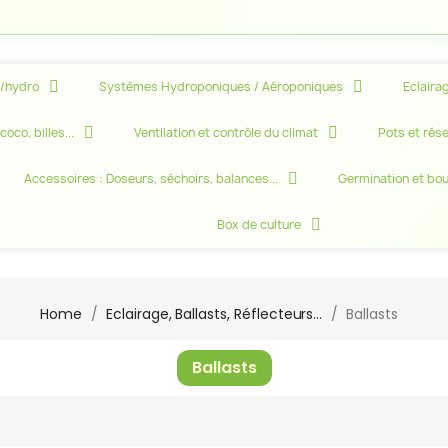
e/hydro
Systèmes Hydroponiques / Aéroponiques
Eclairag
oco, billes...
Ventilation et contrôle du climat
Pots et rése
Accessoires : Doseurs, séchoirs, balances...
Germination et bo
Box de culture
Home
Eclairage, Ballasts, Réflecteurs...
Ballasts
Ballasts