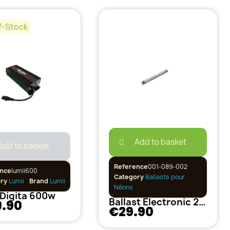
f-Stock
Add to basket
Add to basket
Reference
001-089-002
nce
lumii600
Category
Ballasts pour
ory
Lumii
Brand
Lumii
Néons
 Digita 600w
Ballast Electronic 2 x 54w pour T5
9.90
€29.90