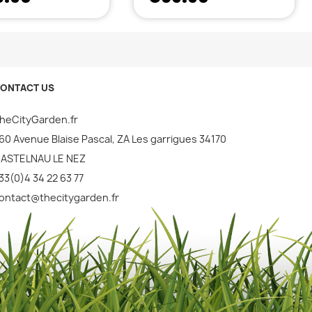
ONTACT US
heCityGarden.fr
60 Avenue Blaise Pascal, ZA Les garrigues 34170
ASTELNAU LE NEZ
33(0)4 34 22 63 77
ontact@thecitygarden.fr