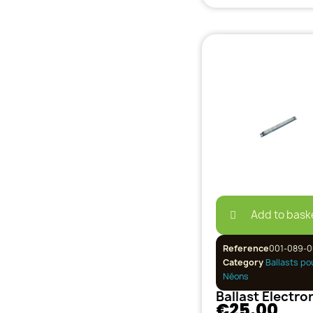
Add to bask
Reference
001-089-0
Category
Ballasts po
Néons
€25.00