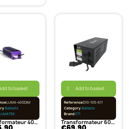
Add to basket
Add to basket
nce
LUMA-400DIM
Reference
D10-105-611
ory
Ballasts
Category
Ballasts
LUMATEK
Brand
ETI
Transformateur 400W LUMATEK variable
Transformateur 600W ETI pré-câblé
5.90
€69.90