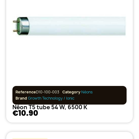
Reference
D10-100-003
Category
Néons
Brand
Growth Technology / Ionic
Néon T5 tube 54 W, 6500 K
€10.90