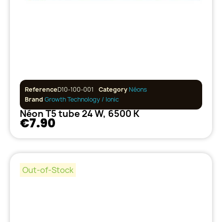
Reference
D10-100-001
Category
Néons
Brand
Growth Technology / Ionic
Néon T5 tube 24 W, 6500 K
€7.90
Out-of-Stock