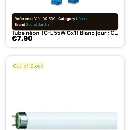
Reference
D10-100-509
Category
Néons
Brand
Secret Jardin
Tube néon TC-L 55W Gx11 Blanc jour : Croissance et Plante-mère 6500k
€7.90
Out-of-Stock