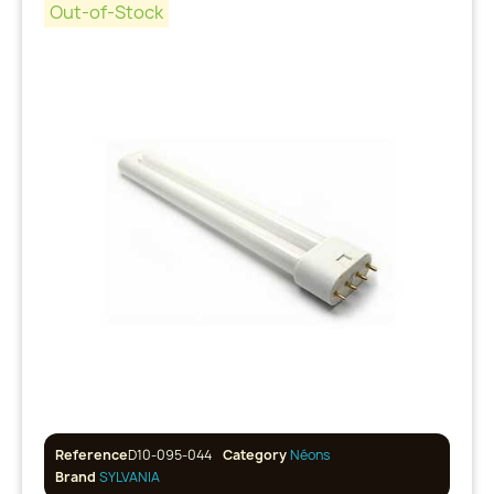
Out-of-Stock
Reference
D10-095-044
Category
Néons
Brand
SYLVANIA