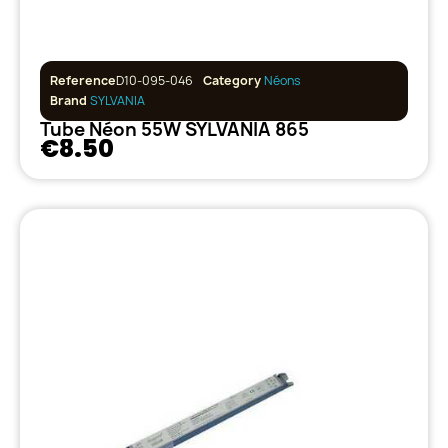
Reference
D10-095-046
Category
Néons
Brand
SYLVANIA
Tube Néon 55W SYLVANIA 865
€8.50