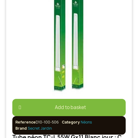
Add to basket
Reference
D10-100-506
Category
Néons
Brand
Secret Jardin
Tube néon TC-L 55W Gx11 Blanc jour : Croissance et Plante-mère 6500k