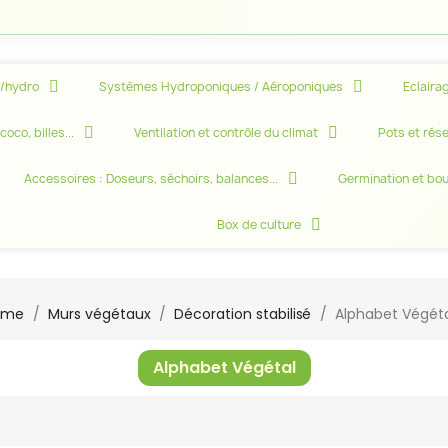
e/hydro
Systèmes Hydroponiques / Aéroponiques
Eclairag
oco, billes...
Ventilation et contrôle du climat
Pots et rése
Accessoires : Doseurs, séchoirs, balances...
Germination et bo
Box de culture
ome
Murs végétaux
Décoration stabilisé
Alphabet Végét
Alphabet Végétal