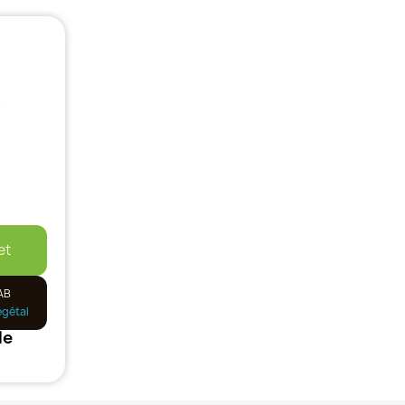
et
AB
égétal
le