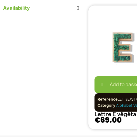
Availability
Add to bask
Reference
LETT/E/ST
Category
Alphabet V
Lettre E végéta
€69.00