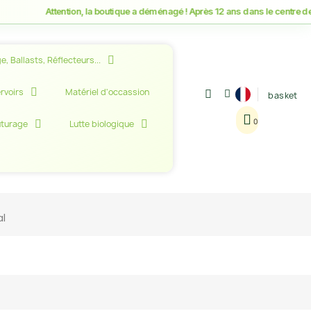
Attention, la boutique a déménagé ! Après 12 ans dans le centre de M
e, Ballasts, Réflecteurs...
rvoirs
Matériel d'occassion
basket
uturage
Lutte biologique
al