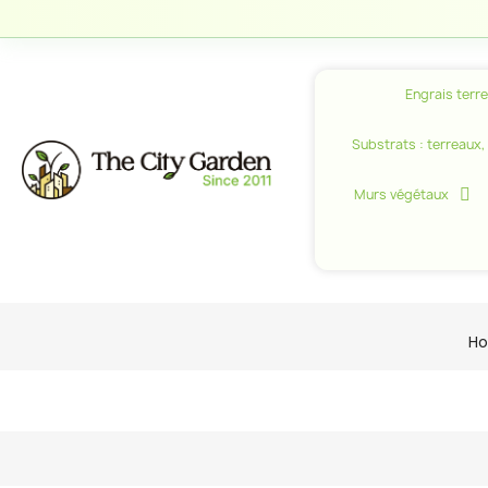
Engrais terr
Substrats : terreaux, c
Murs végétaux
H