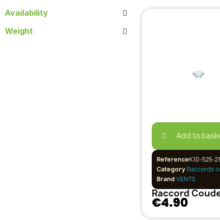
Availability
Weight
Add to bask
Reference
K10-525-21
Category
Raccords c
Brand
VENTS
€4.90