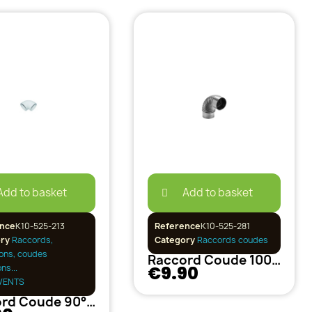
Add to basket
Add to basket
nce
K10-525-213
Reference
K10-525-281
ory
Raccords,
Category
Raccords coudes
ons, coudes
Raccord Coude 100mm Métal
s...
€9.90
VENTS
Raccord Coude 90° /150-150mm PVC