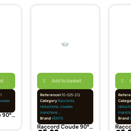
et
Add to basket
1
Reference
K10-525-212
Refere
oudes
Category
Raccords,
Categ
réductions, coudes
réducti
manchons...
manchon
Raccord Coude 90° /100-100mm PVC
Brand
VENTS
Brand
Raccord Coude 90° /125-125mm PVC