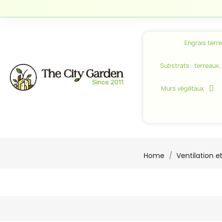
Engrais terr
Substrats : terreaux, c
Murs végétaux
Home
Ventilation e