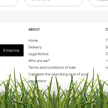
ABOUT
C
Home
T
Delivery
5
S'inscrire
Legal Notice
C
Who are we?
+
Terms and conditions of sale
c
Calculate the operating cost of your
equipment