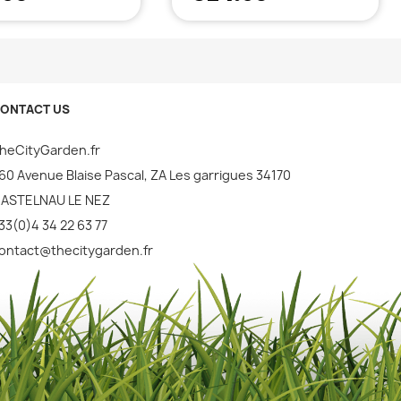
ONTACT US
heCityGarden.fr
60 Avenue Blaise Pascal, ZA Les garrigues 34170
ASTELNAU LE NEZ
33(0)4 34 22 63 77
ontact@thecitygarden.fr