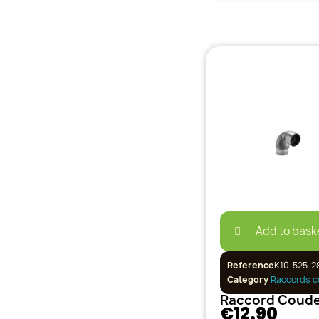
Add to bask
Reference
K10-525-2
Category
Raccords c
€12.90