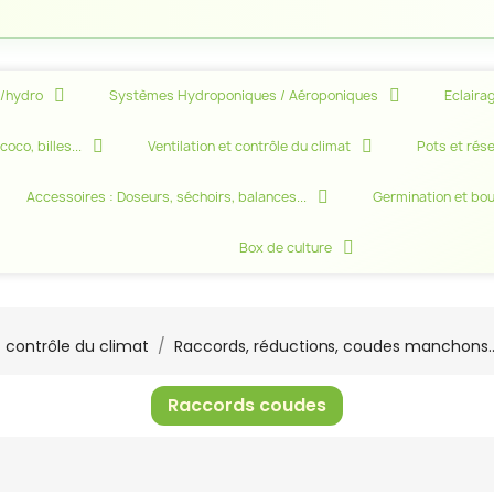
e/hydro
Systèmes Hydroponiques / Aéroponiques
Eclairag
oco, billes...
Ventilation et contrôle du climat
Pots et rése
Accessoires : Doseurs, séchoirs, balances...
Germination et bo
Box de culture
t contrôle du climat
Raccords, réductions, coudes manchons..
Raccords coudes