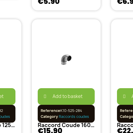
€5.90
€6.
et
Add to basket
82
Reference
K10-525-284
Refere
oudes
Category
Raccords coudes
Categ
Raccord Coude 125mm Métal
Raccord Coude 160mm Métal
€15.90
€22