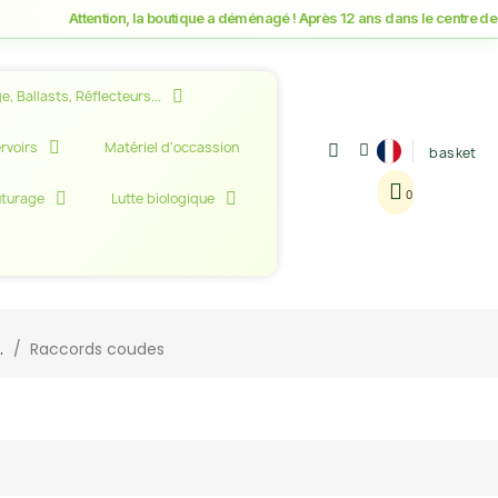
Attention, la boutique a déménagé ! Après 12 ans dans le centre de Mon
e, Ballasts, Réflecteurs...
rvoirs
Matériel d'occassion
basket
uturage
Lutte biologique
.
Raccords coudes