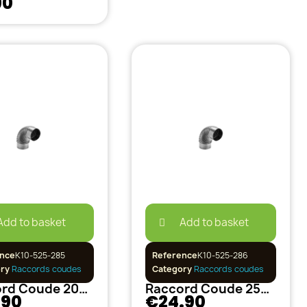
90
Add to basket
Add to basket
nce
K10-525-285
Reference
K10-525-286
ory
Raccords coudes
Category
Raccords coudes
Raccord Coude 200mm Métal
Raccord Coude 250mm Métal
.90
€24.90