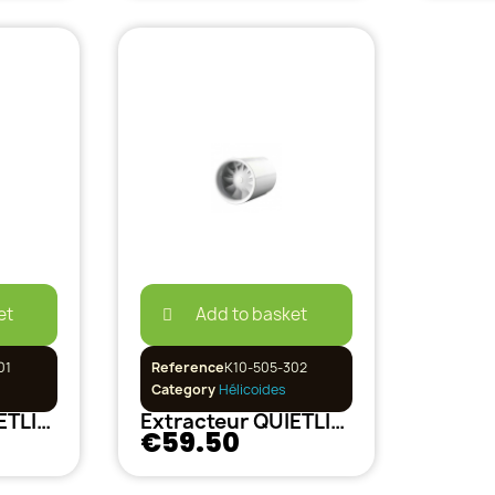
et
Add to basket
01
Reference
K10-505-302
Category
Hélicoides
Extracteur QUIETLINE 197 m3/h 125mm
Extracteur QUIETLINE 335 m3/h 150mm
€59.50