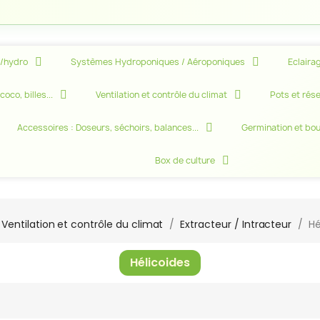
e/hydro
Systèmes Hydroponiques / Aéroponiques
Eclairag
oco, billes...
Ventilation et contrôle du climat
Pots et rése
Accessoires : Doseurs, séchoirs, balances...
Germination et bo
Box de culture
Ventilation et contrôle du climat
Extracteur / Intracteur
Hé
Hélicoides