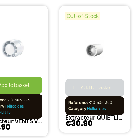
Out-of-Stock
Add to basket
Add to basket
nce
K10-505-223
Reference
K10-505-300
ory
Hélicoides
Category
Hélicoides
VENTS
Extracteur QUIETLINE 100 m3/h 100mm
Extracteur VENTS VKO 298m3 150mm
€30.90
.90