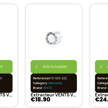
et
Add to basket
21
Reference
K10-505-222
Refere
Category
Hélicoides
Categ
Brand
VENTS
Brand
Extracteur VENTS VKO105m3 100mm
Extracteur VENTS VKO185m3 125mm
€18.90
€24