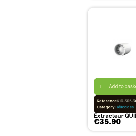
Add to bask
Reference
K10-505-3
Category
Hélicoides
€35.90