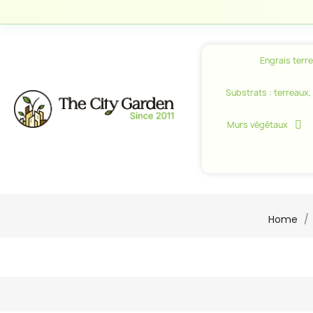
Engrais terr
Substrats : terreaux, c
Murs végétaux
Home