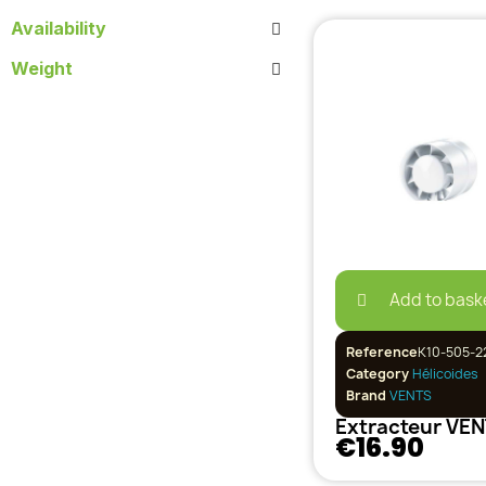
Availability
Weight
Add to bask
Reference
K10-505-2
Category
Hélicoides
Brand
VENTS
€16.90