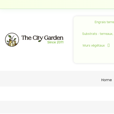
Engrais terr
Substrats : terreaux, c
Murs végétaux
Home