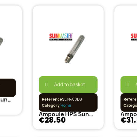
Add to basket
S
Ampoule HPS SunMaster 250w Dual Spectrum
Reference
SUN400DS
Refere
Category
Home
Categ
Ampoule HPS SunMaster 400w Dual Spectrum
€28.50
€31