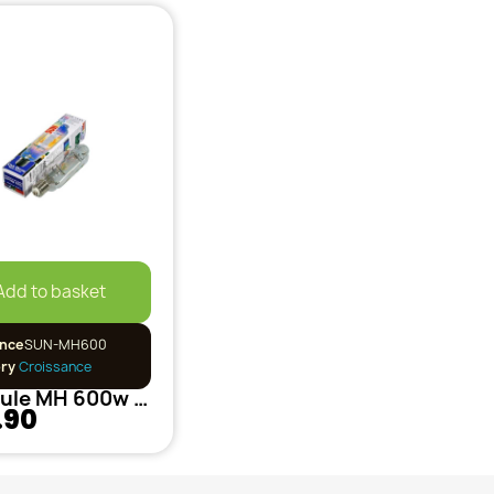
Add to basket
nce
SUN-MH600
ory
Croissance
Ampoule MH 600w SunMaster
.90