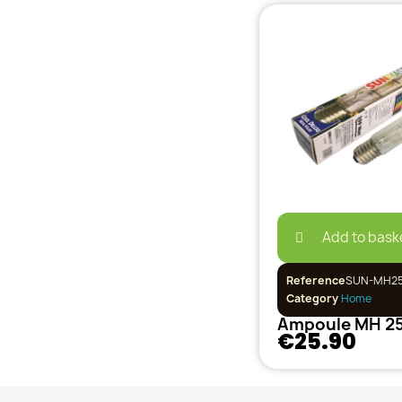
Add to bask
Reference
SUN-MH2
Category
Home
€25.90