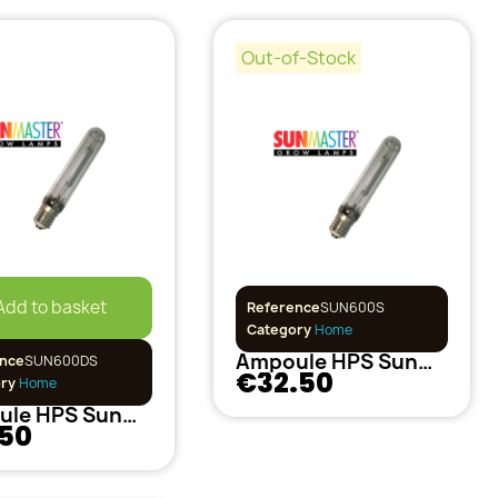
Out-of-Stock
Add to basket
Reference
SUN600S
Category
Home
Ampoule HPS SunMaster 600w SUPER Floraison
nce
SUN600DS
€32.50
ory
Home
Ampoule HPS SunMaster 600w Dual Spectrum
.50