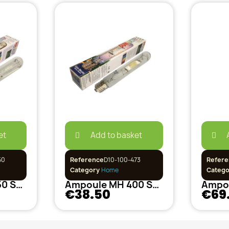
et
Add to basket
50
Reference
D10-100-473
Refere
Category
Home
Categ
Ampoule MH 250 SunMaster
Ampoule MH 400 SunMaster
€38.50
€69