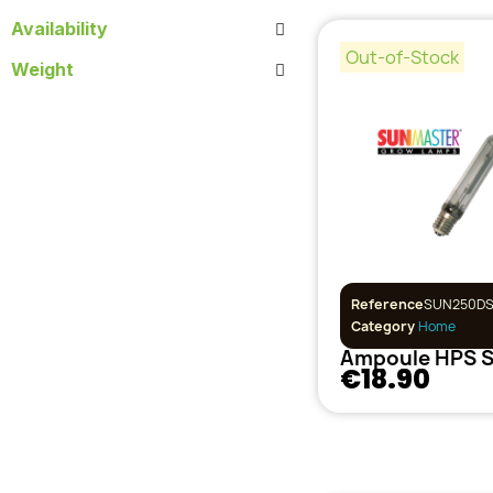
Availability
Out-of-Stock
Weight
Reference
SUN250D
Category
Home
€18.90