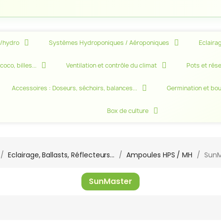
e/hydro
Systèmes Hydroponiques / Aéroponiques
Eclairag
oco, billes...
Ventilation et contrôle du climat
Pots et rése
Accessoires : Doseurs, séchoirs, balances...
Germination et bo
Box de culture
Eclairage, Ballasts, Réflecteurs...
Ampoules HPS / MH
SunM
SunMaster