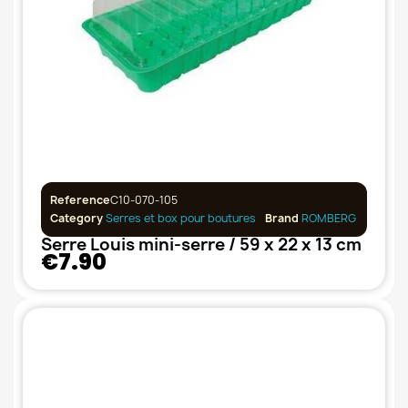
Reference
C10-070-105
Category
Serres et box pour boutures
Brand
ROMBERG
Serre Louis mini-serre / 59 x 22 x 13 cm
€7.90