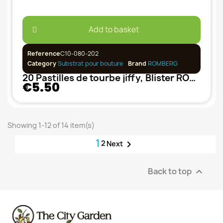
Add to basket
Reference
C10-080-202
Category
Substrat pour bouture
Brand
ROMBERG
20 Pastilles de tourbe jiffy, Blister ROMBERG
€5.50
Showing 1-12 of 14 item(s)
1
2

Next
Back to top
