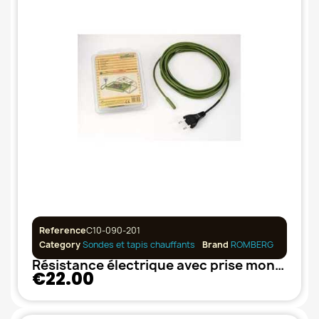
Reference
C10-090-201
Category
Sondes et tapis chauffants
Brand
ROMBERG
Résistance électrique avec prise montée 3.5 m / 14.5 W ROMBERG
€22.00