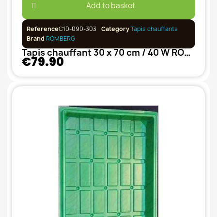
Add to basket
Reference
C10-090-303
Category
Tapis chauffants
Brand
ROMBERG
Tapis chauffant 30 x 70 cm / 40 W ROMBERG
€79.90