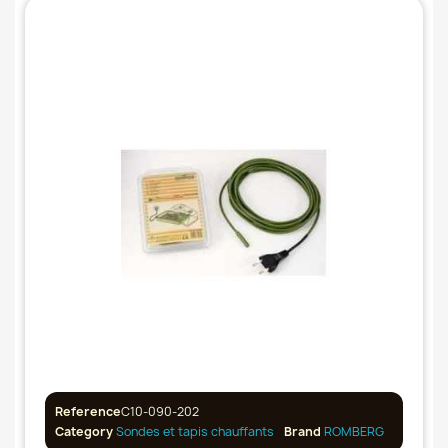
Reference
C10-090-202
Category
Sondes et tapis chauffants
Brand
ROMBERG