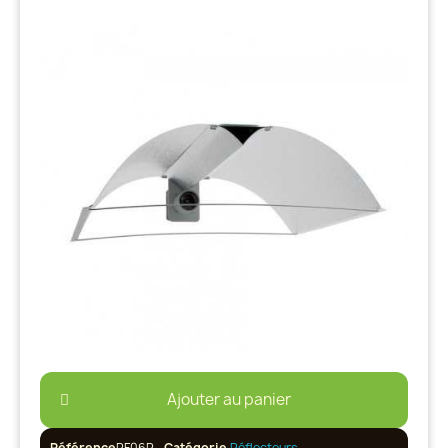
Ajouter au panier
Référence
RF06P
Catégorie
Réflecteurs