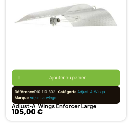
Ajouter au panier
Référence
D10-110-802
Catégorie
Adjust-A-Wings
Marque
Adjust-a-wings
Adjust-A-Wings Enforcer Large
105,00 €