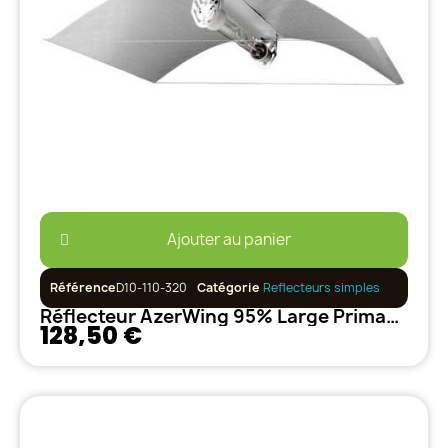
Ajouter au panier
Référence
D10-110-320
Catégorie
Reflecteurs simples
Réflecteur AzerWing 95% Large PrimaKlima
128,50 €