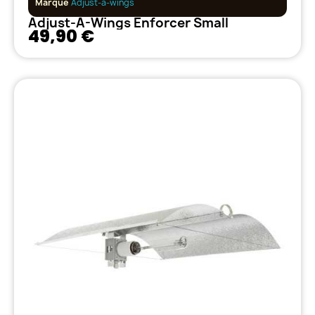
Marque
Adjust-a-wings
Adjust-A-Wings Enforcer Small
49,90 €