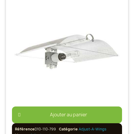
Ajouter au panier
Référence
D10-110-799
Catégorie
Adjust-A-Wings