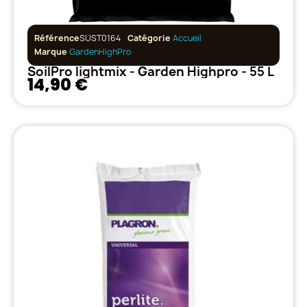
Référence
SUST0164
Catégorie
Accueil
Marque
GardenHighPro
SoilPro lightmix - Garden Highpro - 55 L
14,90 €