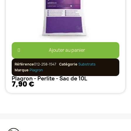
Ajouter au panier
Référence
012-258-1547
Catégorie
Substrats
Marque
Plagron
Plagron - Perlite - Sac de 10L
7,90 €