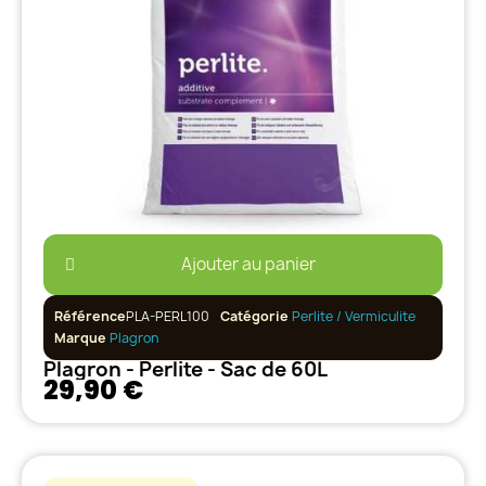
Ajouter au panier
Référence
PLA-PERL100
Catégorie
Perlite / Vermiculite
Marque
Plagron
Plagron - Perlite - Sac de 60L
29,90 €