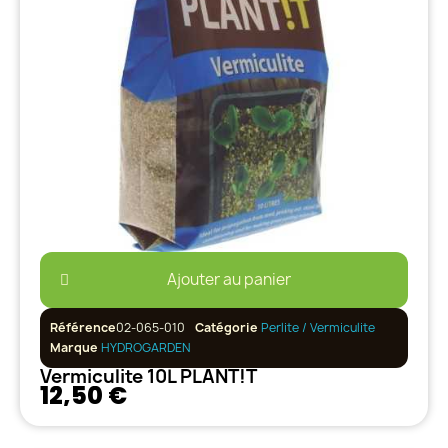
Ajouter au panier
Référence
02-065-010
Catégorie
Perlite / Vermiculite
Marque
HYDROGARDEN
Vermiculite 10L PLANT!T
12,50 €