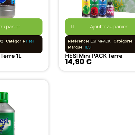
 au panier
Ajouter au panier
02
Catégorie
Hesi
Référence
HESI-MPACK
Catégorie
Marque
HESI
Terre 1L
HESI Mini PACK Terre
14,90 €