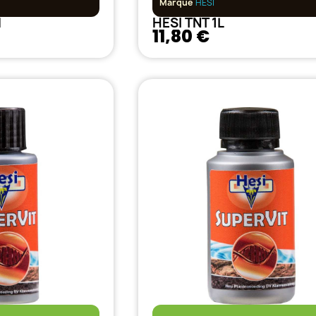
Marque
HESI
l
HESI TNT 1L
11,80 €