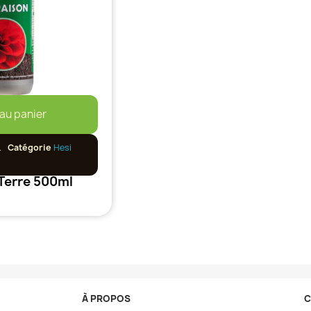
 au panier
L
Catégorie
Hesi
 Terre 500ml
À PROPOS
C