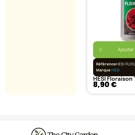
Ajouter
Référence
HESI-FLO1
Marque
HESI
HESI Floraison
8,90 €