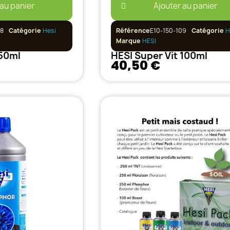
 au panier
Ajouter au panier
08
Catégorie
Hesi
Référence
E10-150-109
Catégorie
H
Marque
HESI
 50ml
HESI Super Vit 100ml
40,50 €