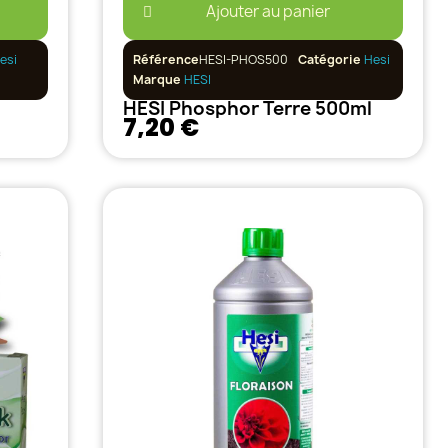
Ajouter au panier
esi
Référence
HESI-PHOS500
Catégorie
Hesi
Marque
HESI
HESI Phosphor Terre 500ml
7,20 €