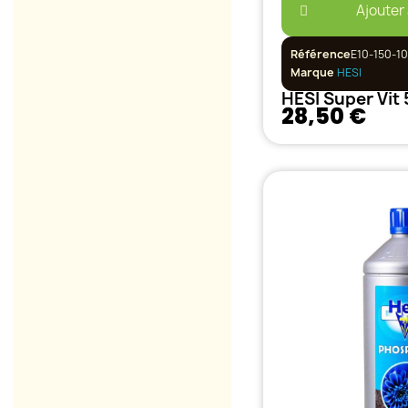
Ajouter
Référence
E10-150-1
Marque
HESI
HESI Super Vit
28,50 €