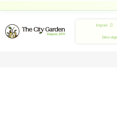
Engrais
Déco végé