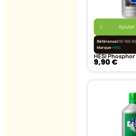
Ajouter
Référence
E10-150-6
Marque
HESI
HESI Phosphor 
9,90 €