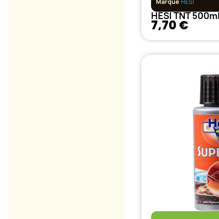
Marque
HESI
HESI TNT 500m
7,70 €