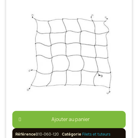
Ajouter au panier
Référence
B10-060-120
Catégorie
Filets et tuteurs