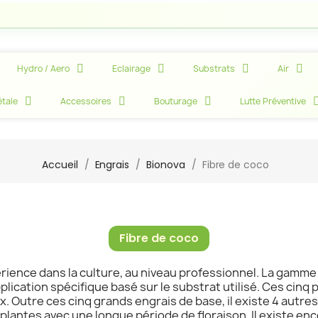
Hydro / Aero
Eclairage
Substrats
Air
tale
Accessoires
Bouturage
Lutte Préventive
Accueil
Engrais
Bionova
Fibre de coco
Fibre de coco
érience dans la culture, au niveau professionnel. La gamm
ication spécifique basé sur le substrat utilisé. Ces cinq
utre ces cinq grands engrais de base, il existe 4 autres 
lantes avec une longue période de floraison. Il existe enco