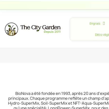
Engrais
Déco végé
BioNova a été fondée en 1993, après 20 ans d'exp
principaux. Chaque programme reflète un champ d’appl
Hydro-SuperMix, Soil-SuperMix et NFT-Aqua-SuperMix. O
qu’une spécialité: LongFlower-SuperMix, pour des p