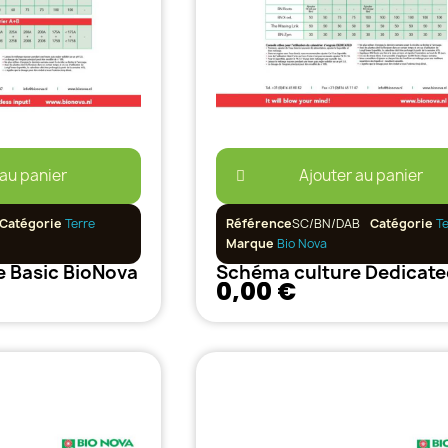
 au panier
Ajouter au panier
Catégorie
Terre
Référence
SC/BN/DAB
Catégorie
T
Marque
Bio Nova
 Basic BioNova
0,00 €