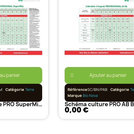
 au panier
Ajouter au panier
M
Catégorie
Terre
Référence
SC/BN/PAB
Catégorie
Te
Marque
Bio Nova
Schéma culture PRO SuperMix BioNova
0,00 €