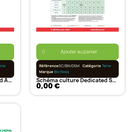
Ajouter au panier
erre
Référence
SC/BN/DSM
Catégorie
Terre
Marque
Bio Nova
Schéma culture Dedicated AB BioNova
Schéma culture Dedicated SuperMix BioNova
0,00 €