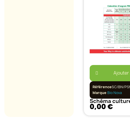
Ajouter
Référence
SC/BN/PS
Marque
Bio Nova
0,00 €