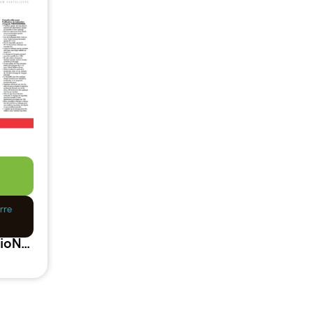
rre
Schéma culture PRO AB BioNova