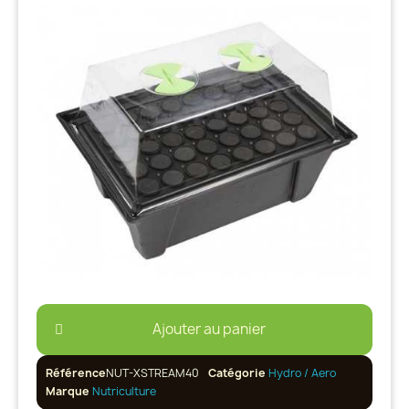
Ajouter au panier
Référence
NUT-XSTREAM40
Catégorie
Hydro / Aero
Marque
Nutriculture