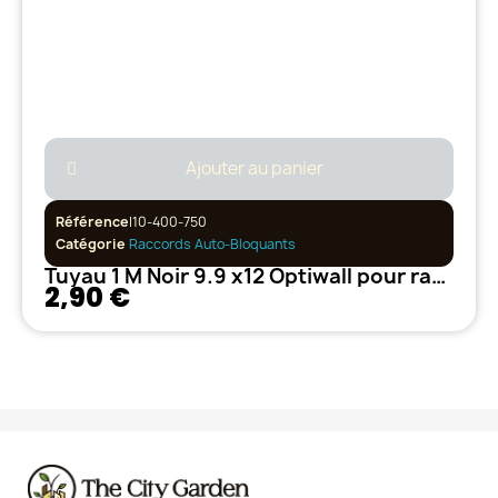
Ajouter au panier
Référence
I10-400-750
Catégorie
Raccords Auto-Bloquants
Tuyau 1 M Noir 9.9 x12 Optiwall pour raccord Bloquant
2,90 €