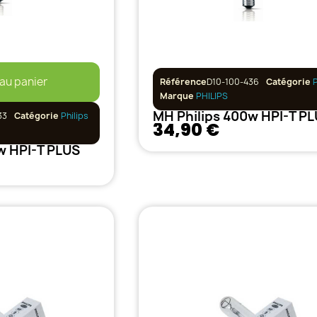
 au panier
Référence
D10-100-436
Catégorie
P
Marque
PHILIPS
MH Philips 400w HPI-T P
33
Catégorie
Philips
34,90 €
w HPI-T PLUS