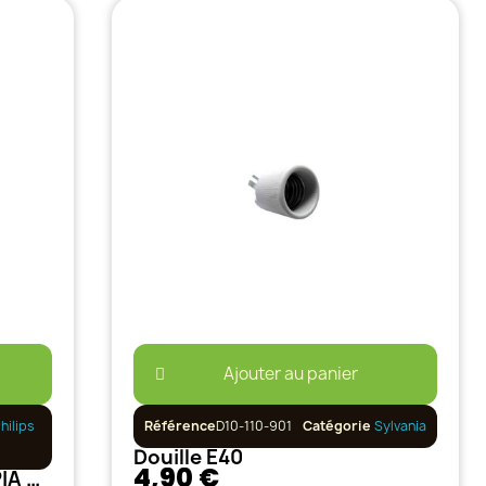
Ajouter au panier
hilips
Référence
D10-110-901
Catégorie
Sylvania
Douille E40
4,90 €
HPS Philips 400w SON-T PIA AGRO