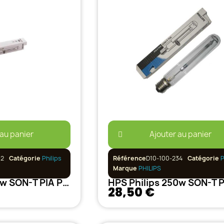
 au panier
Ajouter au panier
32
Catégorie
Philips
Référence
D10-100-234
Catégorie
P
Marque
PHILIPS
HPS Philips 150w SON-T PIA PLUS E27
28,50 €