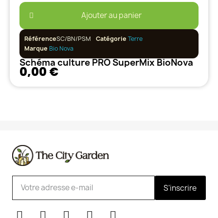
Ajouter au panier
Référence
SC/BN/PSM
Catégorie
Terre
Marque
Bio Nova
Schéma culture PRO SuperMix BioNova
0,00 €
S'inscrire