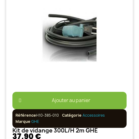
Ajouter au panier
Référence
H10-385-010
Catégorie
Accessoires
Marque
GHE
Kit de vidange 300L/H 2m GHE
37,90 €