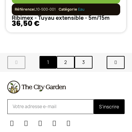
Référence
L10-500-001
Catégorie
Eau
Ribimex - Tuyau extensible - 5m/15m
36,50 €
1
2
3
S'inscrire