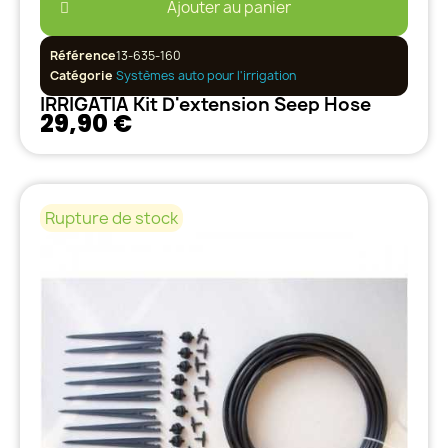
Ajouter au panier
Référence
13-635-160
Catégorie
Systèmes auto pour l'irrigation
IRRIGATIA Kit D'extension Seep Hose
29,90 €
Rupture de stock