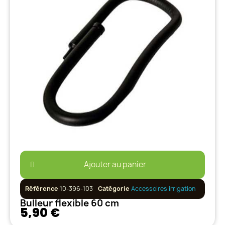
Ajouter au panier
Référence
I10-396-103
Catégorie
Accessoires irrigation
Bulleur flexible 60 cm
5,90 €