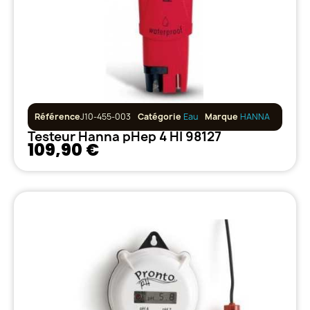
Référence
J10-455-003
Catégorie
Eau
Marque
HANNA
Testeur Hanna pHep 4 HI 98127
109,90 €