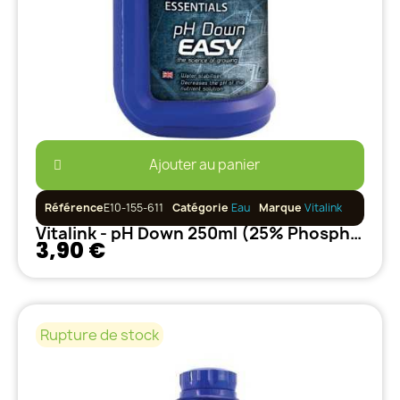
Ajouter au panier
Référence
E10-155-611
Catégorie
Eau
Marque
Vitalink
Vitalink - pH Down 250ml (25% Phosphoric Acid)
3,90 €
Rupture de stock