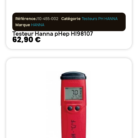
Référence
J10-455-002
Catégorie
Testeurs PH HANNA
Marque
HANNA
Testeur Hanna pHep HI98107
62,90 €