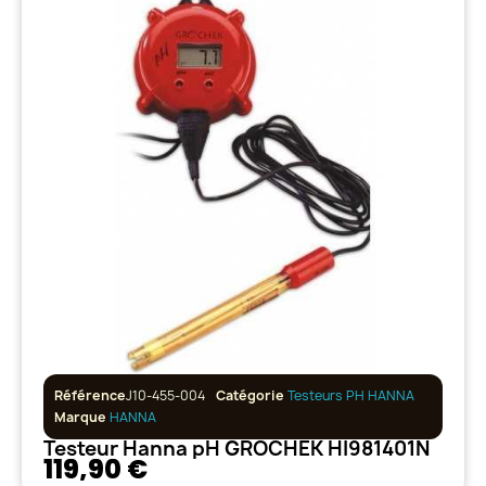
Référence
J10-455-004
Catégorie
Testeurs PH HANNA
Marque
HANNA
Testeur Hanna pH GROCHEK HI981401N
119,90 €