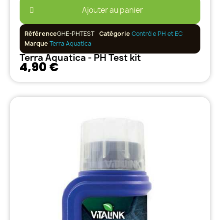
Ajouter au panier
Référence
GHE-PHTEST
Catégorie
Contrôle PH et EC
Marque
Terra Aquatica
Terra Aquatica - PH Test kit
4,90 €