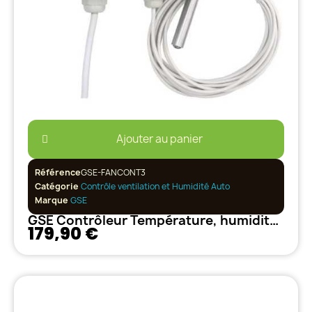
Ajouter au panier
Référence
GSE-FANCONT3
Catégorie
Contrôle ventilation et Humidité Auto
Marque
GSE
GSE Contrôleur Température, humidité, vitesse et pression 2A
179,90 €