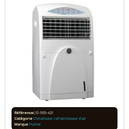
Référence
L10-555-421
Catégorie
Climatiseur, rafraichisseur d'air
Marque
Purline