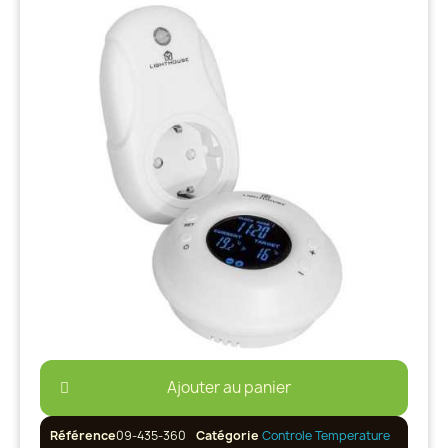
Ajouter au panier
Référence
09-435-360
Catégorie
Controle Temperature