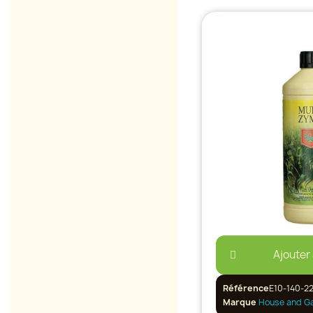
Ajouter
Référence
E10-140-22
Marque
House and G