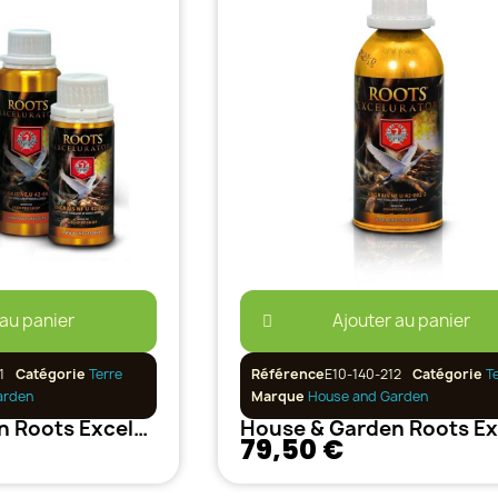
 au panier
Ajouter au panier
1
Catégorie
Terre
Référence
E10-140-212
Catégorie
T
arden
Marque
House and Garden
House & Garden Roots Excelurator 250 ml
79,50 €