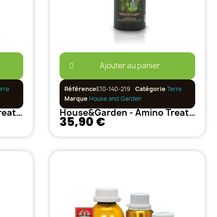
Ajouter au panier
erre
Référence
E10-140-219
Catégorie
Terre
Marque
House and Garden
House&Garden - Amino treatment - 100ml
House&Garden - Amino Treatment - 250 ml
35,90 €