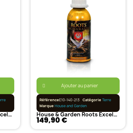
Ajouter au panier
erre
Référence
E10-140-213
Catégorie
Terre
Marque
House and Garden
House & Garden Roots Excelurator 500 ml
House & Garden Roots Excelurator 1 L
149,90 €