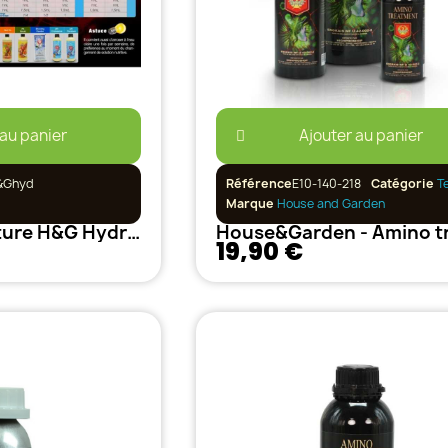
 au panier
Ajouter au panier
&Ghyd
Référence
E10-140-218
Catégorie
T
Marque
House and Garden
Schéma de culture H&G Hydro et Coco
19,90 €