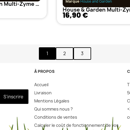
Marque
House and Garden
House & Garden Multi-Zyme 250 ml
16,90 €
1
2
3
À PROPOS
C
Accueil
T
Livraison
5
S'inscrire
Mentions Légales
C
Qui sommes nous ?
+
Conditions de ventes
c
Calculer le coût de fonctionnement de vos