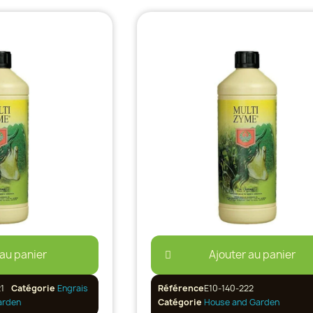
 au panier
Ajouter au panier
1
Catégorie
Engrais
Référence
E10-140-222
arden
Catégorie
House and Garden