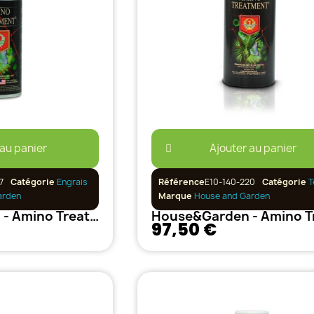
 au panier
Ajouter au panier
7
Catégorie
Engrais
Référence
E10-140-220
Catégorie
T
arden
Marque
House and Garden
House&Garden - Amino Treatment - 500ml
97,50 €