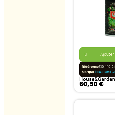
Ajouter
Référence
E10-140-21
Marque
House and G
60,50 €