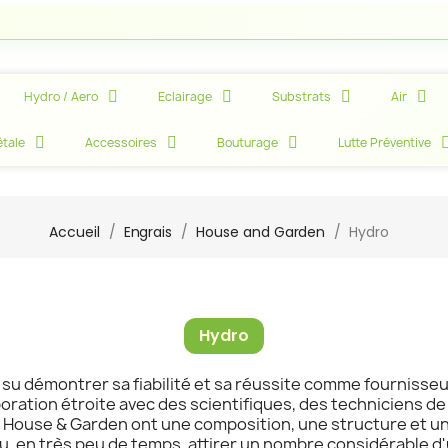
Attenti
Hydro / Aero
Eclairage
Substrats
Air
tale
Accessoires
Bouturage
Lutte Préventive
Accueil
Engrais
House and Garden
Hydro
Hydro
su démontrer sa fiabilité et sa réussite comme fournisseur
aboration étroite avec des scientifiques, des techniciens de
ts House & Garden ont une composition, une structure et 
u, en très peu de temps, attirer un nombre considérable d'ut