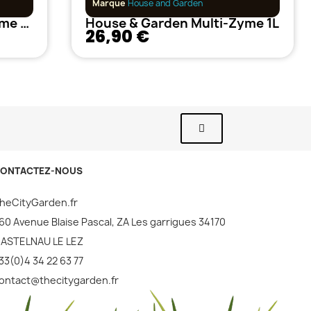
Marque
House and Garden
House & Garden Multi-Zyme 500 ml
House & Garden Multi-Zyme 1L
26,90 €
ONTACTEZ-NOUS
heCityGarden.fr
60 Avenue Blaise Pascal, ZA Les garrigues 34170
ASTELNAU LE LEZ
33(0)4 34 22 63 77
ontact@thecitygarden.fr