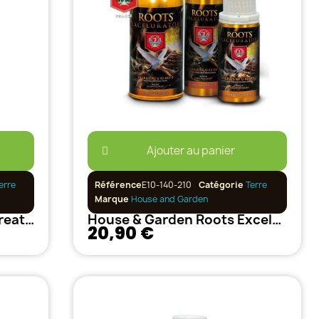
Ajouter au panier
erre
Référence
E10-140-210
Catégorie
Terre
Marque
House and Garden
House&Garden - Amino Treatment - 1L
House & Garden Roots Excelurator 100mL
20,90 €