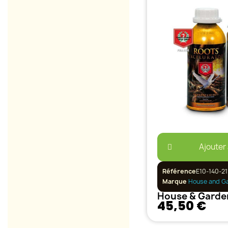
Ajouter
Référence
E10-140-21
Marque
House and G
45,50 €