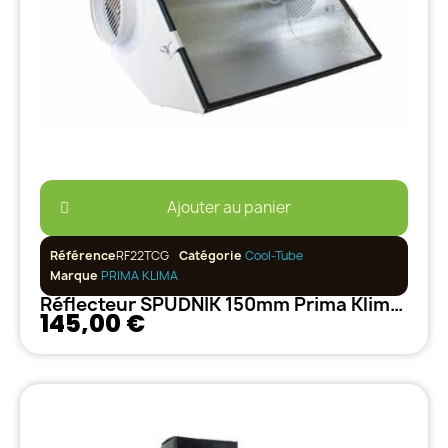
Ajouter au panier
Référence
RF22TCG
Catégorie
Cool-Tube
Marque
PRIMA KLIMA
Réflecteur SPUDNIK 150mm Prima Klima Vitré Ventilé
145,00 €