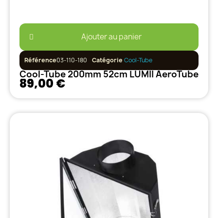
Ajouter au panier
Référence
03-110-180
Catégorie
Cool-Tube
Cool-Tube 200mm 52cm LUMII AeroTube
89,00 €