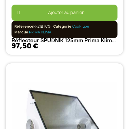
Ajouter au panier
Référence
RF21BTCG
Catégorie
Cool-Tube
Marque
PRIMA KLIMA
Réflecteur SPUDNIK 125mm Prima Klima Vitré Ventilé
97,50 €