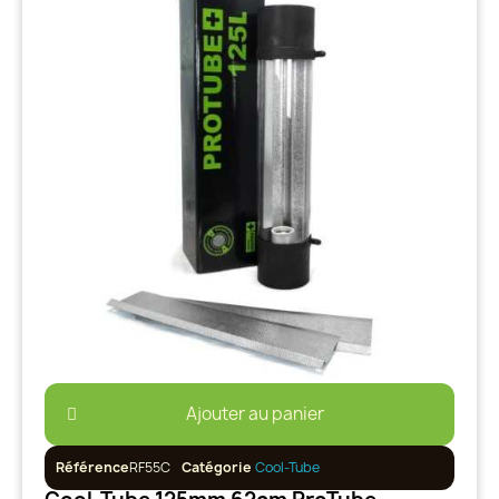
Ajouter au panier
Référence
RF55C
Catégorie
Cool-Tube