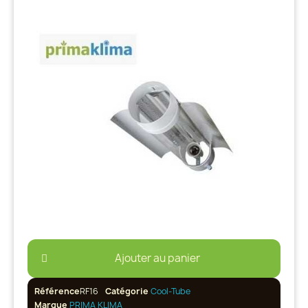
Ajouter au panier
Référence
RF16
Catégorie
Cool-Tube
Marque
PRIMA KLIMA