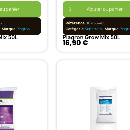
 au panier
Ajouter au panier
5
Référence
E10-165-485
Marque
Plagron
Catégorie
Substrats
Marque
Plagr
Mix 50L
Plagron Grow Mix 50L
16,90 €