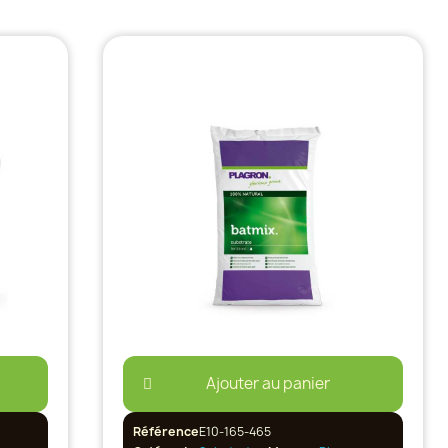
Ajouter au panier
Référence
E10-165-465