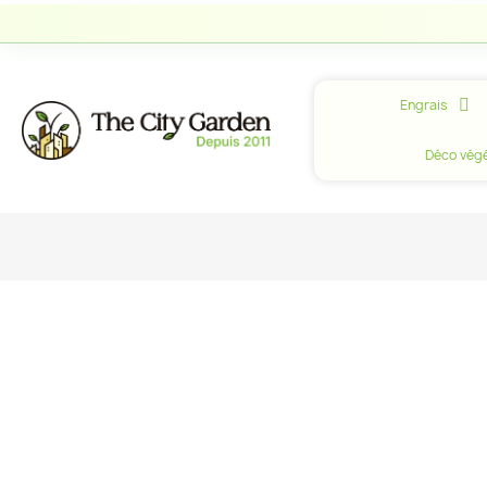
Engrais
Déco végé