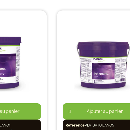
 au panier
Ajouter au panier
UANO1
Référence
PLA-BATGUANO5