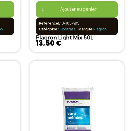
Ajouter au panier
Référence
E10-165-495
on
Catégorie
Substrats
Marque
Plagron
Plagron Light Mix 50L
13,50 €