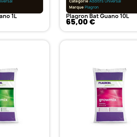
niversal
Catégorie
Additifs Universal
Marque
Plagron
ano 1L
Plagron Bat Guano 10L
65,00 €