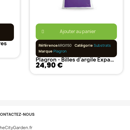
Ajouter au panier
res
Référence
ARGI150
Catégorie
Substrats
Marque
Plagron
Plagron - Billes d'argile Expansée - 45L 8/16
24,90 €
ONTACTEZ-NOUS
heCityGarden.fr