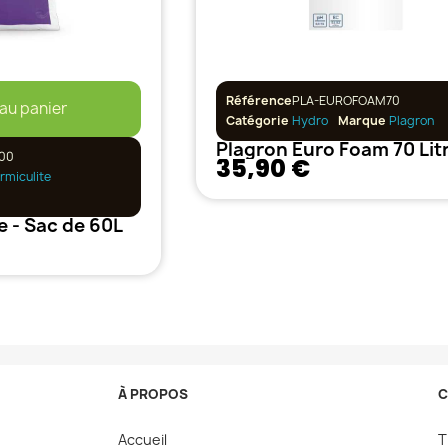
Référence
PLA-EUROFOAM70
 au panier
Catégorie
Hydro
Marque
Plagron
Plagron Euro Foam 70 Lit
00
35,90 €
ermiculite
te - Sac de 60L
À PROPOS
C
Accueil
T