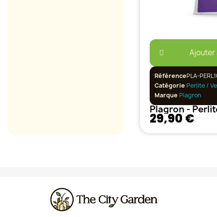
Ajouter
Référence
PLA-PERL1
Catégorie
Perlite / V
Marque
Plagron
Plagron - Perli
29,90 €