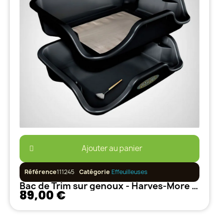
Ajouter au panier
Référence
111245
Catégorie
Effeuilleuses
Bac de Trim sur genoux - Harves-More TrimBin
89,00 €