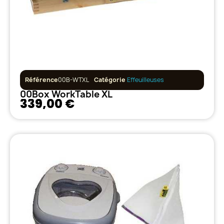
Référence
00B-WTXL
Catégorie
Effeuilleuses
00Box WorkTable XL
339,00 €