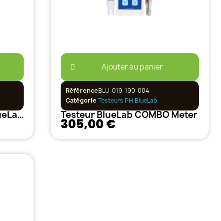
Ajouter au panier
Référence
BLU-019-190-004
Catégorie
Testeurs PH BlueLab
Testeur EC Truncheon BlueLab V2
Testeur BlueLab COMBO Meter
305,00 €