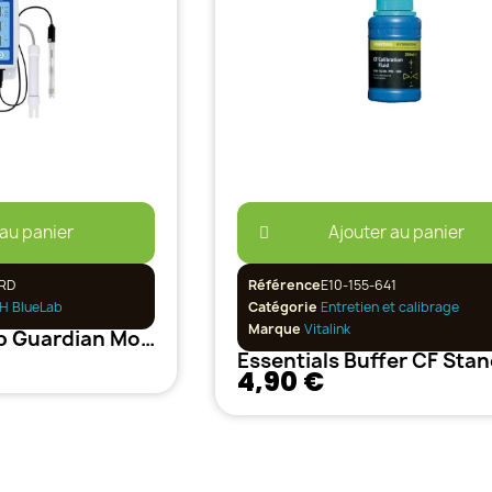
 au panier
Ajouter au panier
RD
Référence
E10-155-641
H BlueLab
Catégorie
Entretien et calibrage
Marque
Vitalink
Testeur BlueLab Guardian Monitor wifi
4,90 €