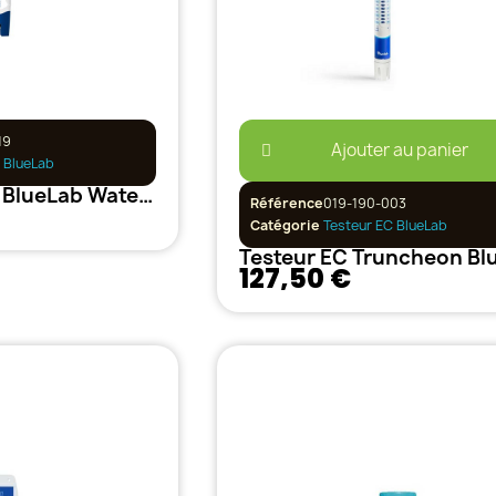
19
Ajouter au panier
 BlueLab
Testeur EC Pen BlueLab Waterproof
Référence
019-190-003
Catégorie
Testeur EC BlueLab
127,50 €