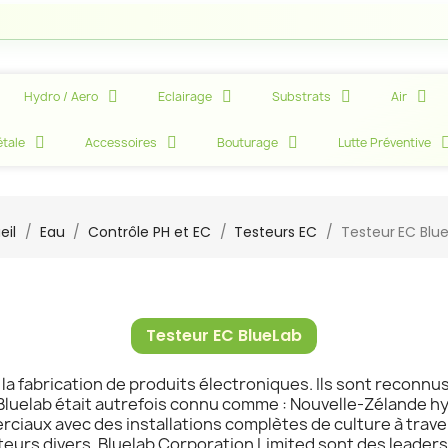
Hydro / Aero
Eclairage
Substrats
Air
tale
Accessoires
Bouturage
Lutte Préventive
eil
Eau
Contrôle PH et EC
Testeurs EC
Testeur EC Blu
Testeur EC BlueLab
a fabrication de produits électroniques. Ils sont reconnus
Bluelab était autrefois connu comme : Nouvelle-Zélande h
rciaux avec des installations complètes de culture à trave
eurs divers. Bluelab Corporation Limited sont des leaders d