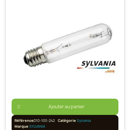
Ajouter au panier
Référence
D10-100-242
Catégorie
Sylvania
Marque
SYLVANIA