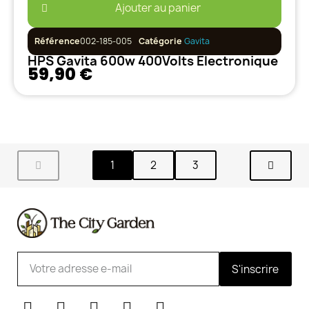
Ajouter au panier
Référence
002-185-005
Catégorie
Gavita
HPS Gavita 600w 400Volts Electronique
59,90 €
1
2
3
S'inscrire