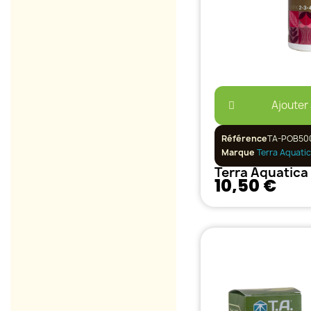
Ajouter
Référence
TA-POB50
Marque
Terra Aquati
10,50 €