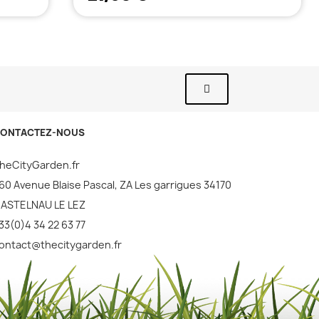
ONTACTEZ-NOUS
heCityGarden.fr
60 Avenue Blaise Pascal, ZA Les garrigues 34170
ASTELNAU LE LEZ
33(0)4 34 22 63 77
ontact@thecitygarden.fr