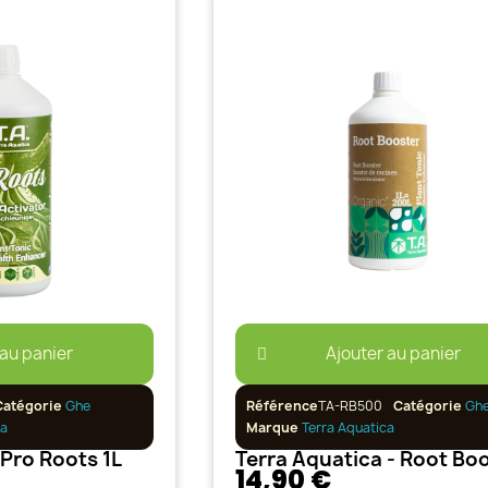
 au panier
Ajouter au panier
Catégorie
Ghe
Référence
TA-RB500
Catégorie
Gh
ca
Marque
Terra Aquatica
 Pro Roots 1L
14,90 €