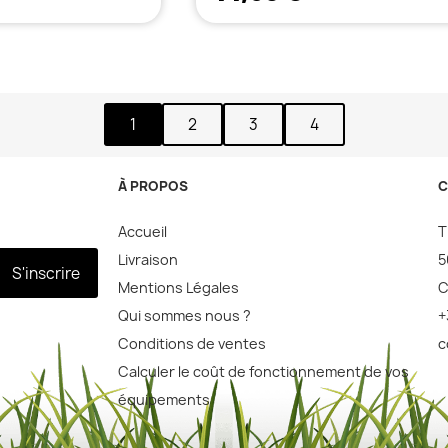
1
2
3
4
À PROPOS
C
Accueil
T
Livraison
5
S'inscrire
Mentions Légales
C
Qui sommes nous ?
+
Conditions de ventes
c
Calculer le coût de fonctionnement de vos
équipements