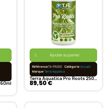
Ajouter au panier
Référence
TA-PR250
Catégorie
Accueil
Marque
Terra Aquatica
Terra Aquatica Pro Roots 250ml
89,50 €
 60ml