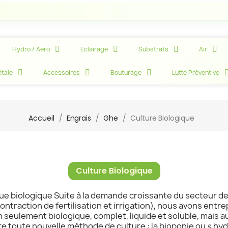
Att
Hydro / Aero
Eclairage
Substrats
Air
tale
Accessoires
Bouturage
Lutte Préventive
Accueil
Engrais
Ghe
Culture Biologique
Culture Biologique
ue biologique Suite à la demande croissante du secteur de 
(contraction de fertilisation et irrigation), nous avons entr
on seulement biologique, complet, liquide et soluble, mais 
e toute nouvelle méthode de culture : la bioponie ou « hyd