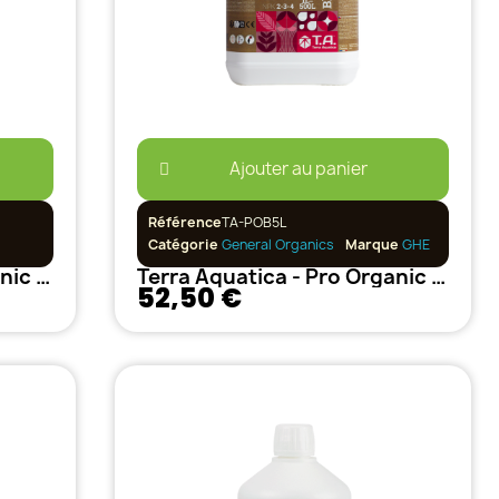
Ajouter au panier
Référence
TA-POB5L
Catégorie
General Organics
Marque
GHE
Terra Aquatica - Pro Organic Bloom 1L
Terra Aquatica - Pro Organic Bloom 5L
52,50 €