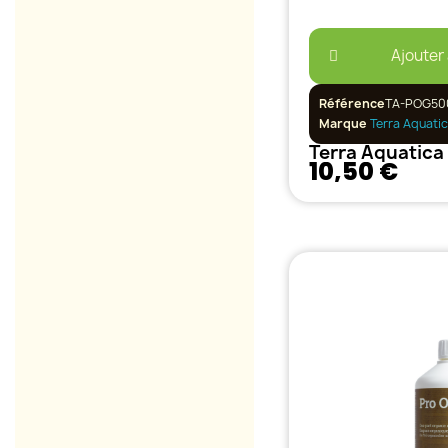
Ajouter
Référence
TA-POG50
Marque
Terra Aquati
10,50 €