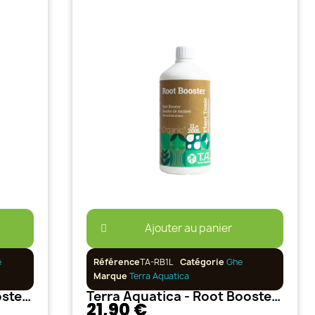
Ajouter au panier
e
Référence
TA-RB1L
Catégorie
Ghe
Marque
Terra Aquatica
Terra Aquatica - Root Booster 500ml
Terra Aquatica - Root Booster 1L
21,90 €