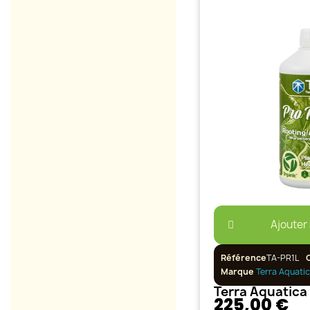
Ajouter
Référence
TA-PR1L
Marque
Terra Aquati
Terra Aquatica
225,00 €