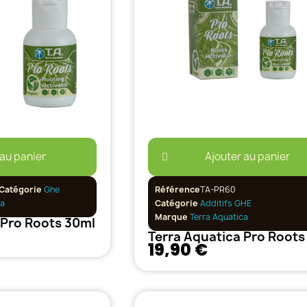
 au panier
Ajouter au panier
Catégorie
Ghe
Référence
TA-PR60
ca
Catégorie
Additifs GHE
Marque
Terra Aquatica
 Pro Roots 30ml
Terra Aquatica Pro Roots
19,90 €