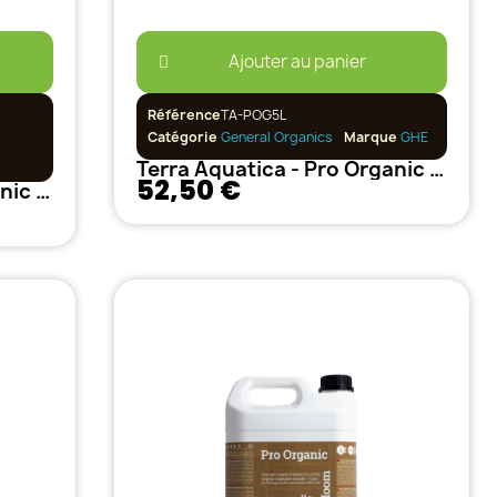
Ajouter au panier
Référence
TA-POG5L
Catégorie
General Organics
Marque
GHE
Terra Aquatica - Pro Organic Grow 5L
52,50 €
Terra Aquatica - Pro Organic Grow 1L