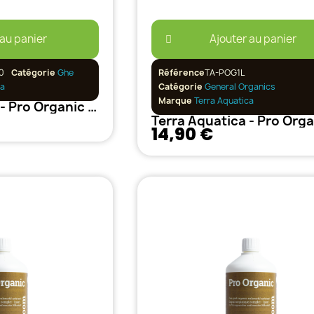
 au panier
Ajouter au panier
0
Catégorie
Ghe
Référence
TA-POG1L
ca
Catégorie
General Organics
Marque
Terra Aquatica
Terra Aquatica - Pro Organic Grow 500ml
14,90 €