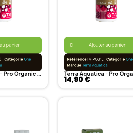
 au panier
Ajouter au panier
0
Catégorie
Ghe
Référence
TA-POB1L
Catégorie
Ghe
ca
Marque
Terra Aquatica
Terra Aquatica - Pro Organic Bloom 500ml
14,90 €