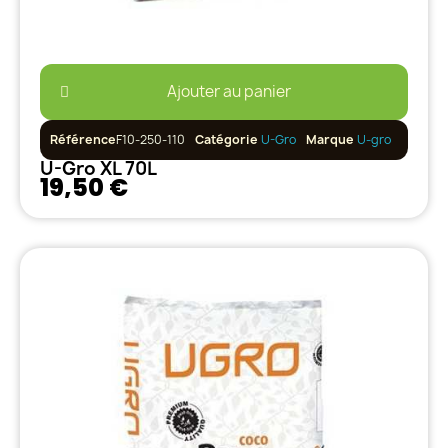
Ajouter au panier
Référence
F10-250-110
Catégorie
U-Gro
Marque
U-gro
U-Gro XL 70L
19,50 €