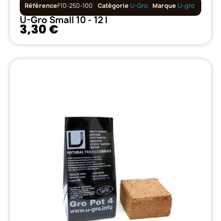
Référence
F10-250-100
Catégorie
U-Gro
Marque
U-gro
U-Gro Small 10 - 12 l
3,30 €