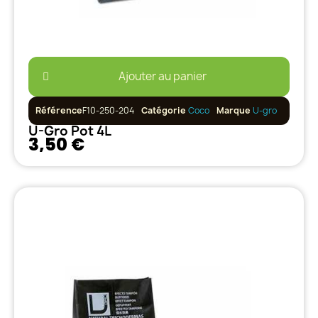
Ajouter au panier
Référence
F10-250-204
Catégorie
Coco
Marque
U-gro
U-Gro Pot 4L
3,50 €