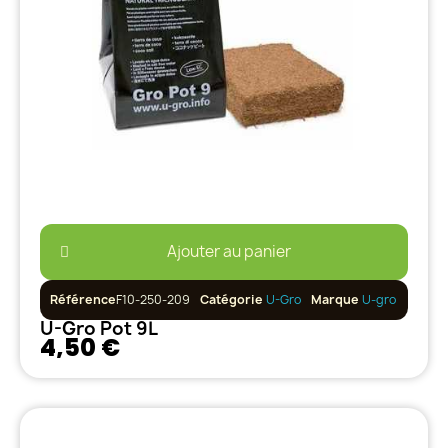
Ajouter au panier
Référence
F10-250-209
Catégorie
U-Gro
Marque
U-gro
U-Gro Pot 9L
4,50 €