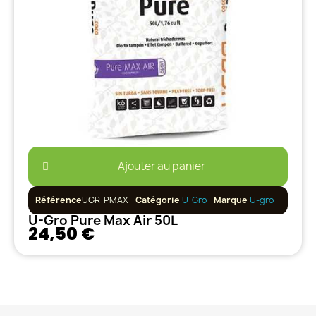
Ajouter au panier
Référence
UGR-PMAX
Catégorie
U-Gro
Marque
U-gro
U-Gro Pure Max Air 50L
24,50 €