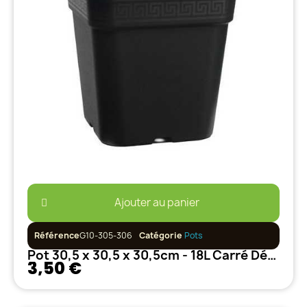
Ajouter au panier
Référence
G10-305-306
Catégorie
Pots
Pot 30,5 x 30,5 x 30,5cm - 18L Carré Décoré
3,50 €