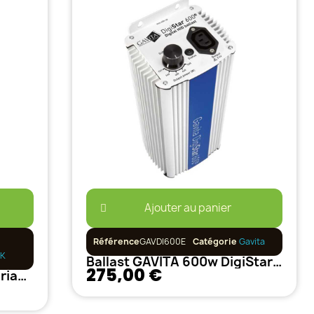
Ajouter au panier
Référence
GAVDI600E
Catégorie
Gavita
K
Ballast GAVITA 600w DigiStar E-Serie
275,00 €
Ballast 600w LUMATEK Variable