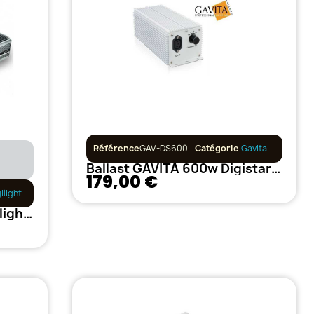
Référence
GAV-DS600
Catégorie
Gavita
Ballast GAVITA 600w Digistar Variable
179,00 €
ilight
Ballast 600w 400Volt Digilight ProMax