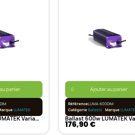
 au panier
Ajouter au panier
DIM
Référence
LUMA-600DIM
Marque
LUMATEK
Catégorie
Ballasts
Marque
LUMATE
Ballast 400w LUMATEK Variable
176,90 €