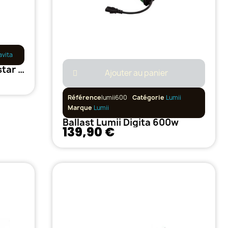
avita
Ballast GAVITA 400w Digistar Variable
Ajouter au panier
Référence
lumii600
Catégorie
Lumii
Marque
Lumii
Ballast Lumii Digita 600w
139,90 €