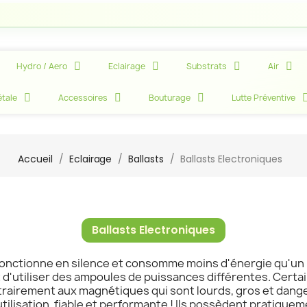
Att
Hydro / Aero
Eclairage
Substrats
Air
tale
Accessoires
Bouturage
Lutte Préventive
Accueil
Eclairage
Ballasts
Ballasts Electroniques
Ballasts Electroniques
 fonctionne en silence et consomme moins d'énergie qu'un b
 d'utiliser des ampoules de puissances différentes. Cert
trairement aux magnétiques qui sont lourds, gros et danger
utilisation, fiable et performante ! Ils possèdent pratique