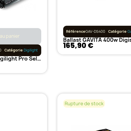
Référence
GAV-DS400
Catégorie
G
 au panier
165,90 €
0
Catégorie
Digilight
Ballast 600w Digilight Pro Select
Rupture de stock