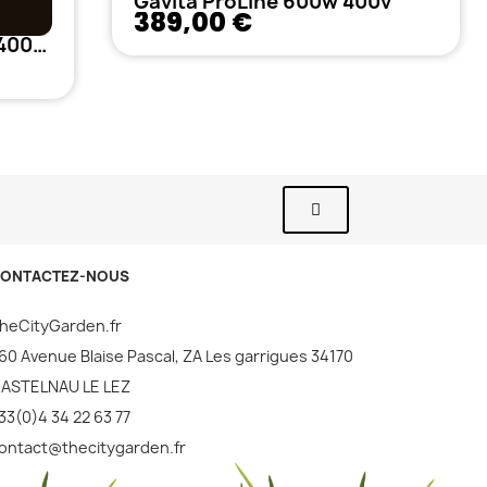
Gavita ProLine 600w 400v
389,00 €
Ballast LUMII BLACK 250/400/600w SuperLumens
ONTACTEZ-NOUS
heCityGarden.fr
60 Avenue Blaise Pascal, ZA Les garrigues 34170
ASTELNAU LE LEZ
33(0)4 34 22 63 77
ontact@thecitygarden.fr