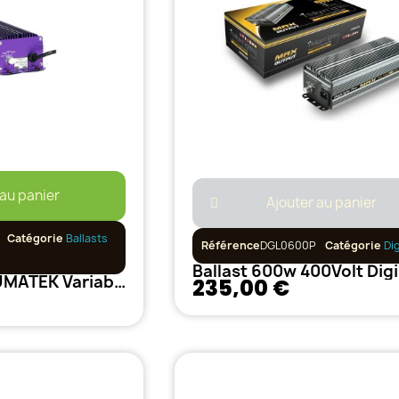
 au panier
Ajouter au panier
Catégorie
Ballasts
Référence
DGL0600P
Catégorie
Dig
Ballast 250w LUMATEK Variable
235,00 €