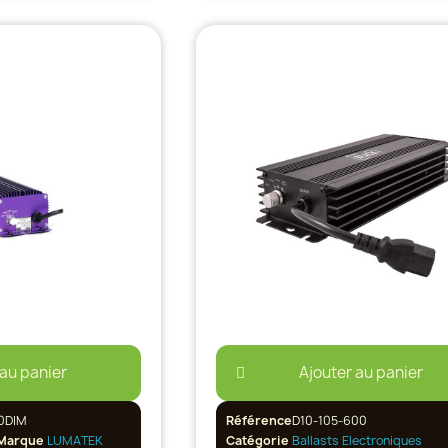
 au panier
Ajouter au panier
0DIM
Référence
D10-105-600
Marque
LUMATEK
Catégorie
Ballasts Electroniques