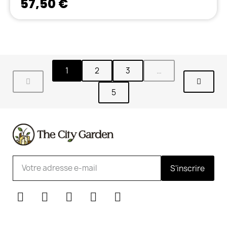
57,50 €
1
2
3
…
5
S'inscrire