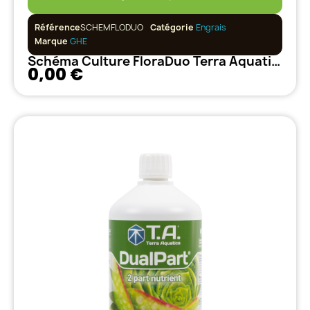
Référence
SCHEMFLODUO
Catégorie
Engrais
Marque
GHE
Schéma Culture FloraDuo Terra Aquatica
0,00 €