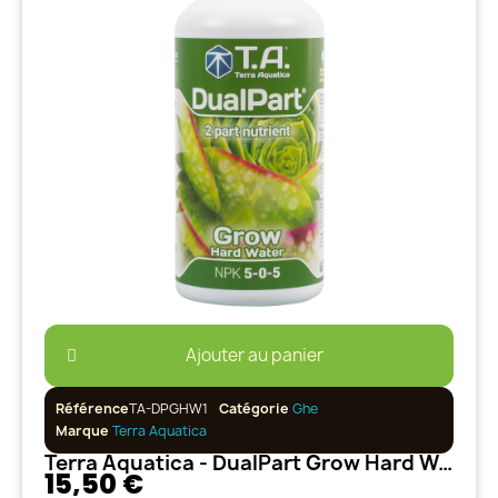
Ajouter au panier
Référence
TA-DPGHW1
Catégorie
Ghe
Marque
Terra Aquatica
Terra Aquatica - DualPart Grow Hard Water - 1L
15,50 €