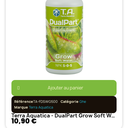
Ajouter au panier
Référence
TA-FDSWG500
Catégorie
Ghe
Marque
Terra Aquatica
Terra Aquatica - DualPart Grow Soft Water - 500ml
10,90 €