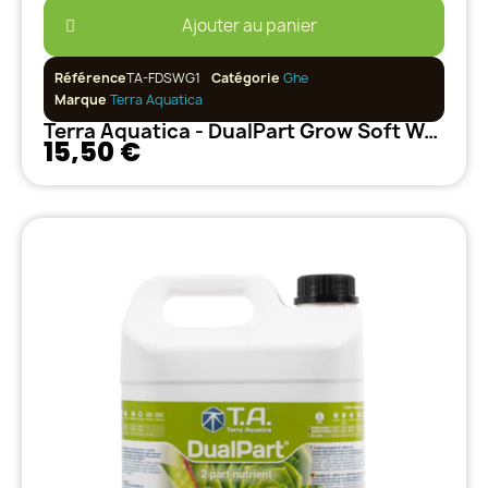
Ajouter au panier
Référence
TA-FDSWG1
Catégorie
Ghe
Marque
Terra Aquatica
Terra Aquatica - DualPart Grow Soft Water - 1L
15,50 €