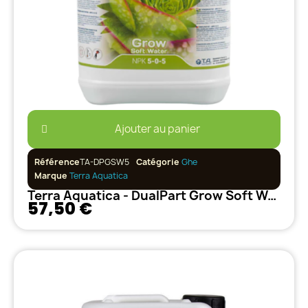
Ajouter au panier
Référence
TA-DPGSW5
Catégorie
Ghe
Marque
Terra Aquatica
Terra Aquatica - DualPart Grow Soft Water - 5L
57,50 €