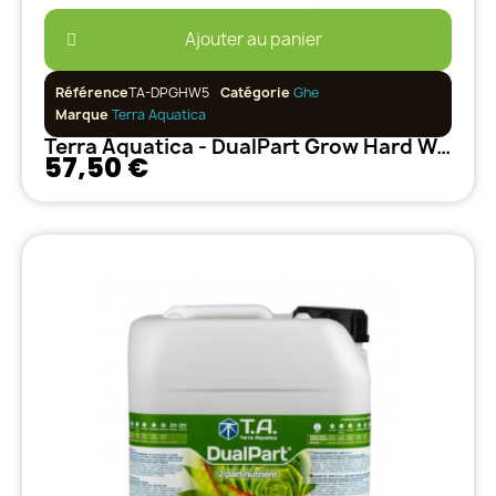
Ajouter au panier
Référence
TA-DPGHW5
Catégorie
Ghe
Marque
Terra Aquatica
Terra Aquatica - DualPart Grow Hard Water - 5L
57,50 €