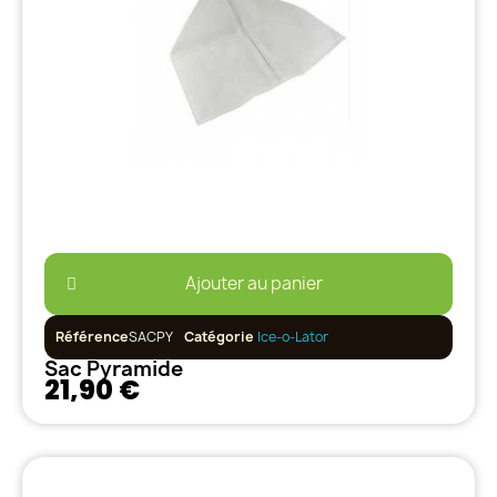
Ajouter au panier
Référence
SACPY
Catégorie
Ice-o-Lator
Sac Pyramide
21,90 €