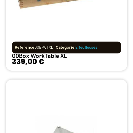
Référence
00B-WTXL
Catégorie
Effeuilleuses
00Box WorkTable XL
339,00 €