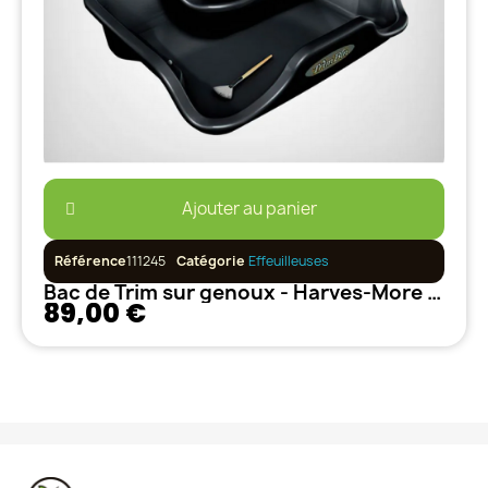
Ajouter au panier
Référence
111245
Catégorie
Effeuilleuses
Bac de Trim sur genoux - Harves-More TrimBin
89,00 €