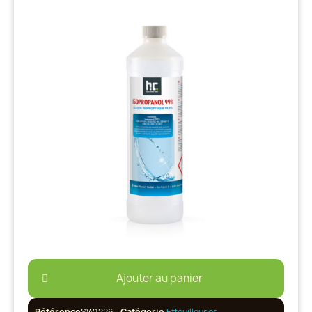
Ajouter au panier
Référence
SW1226
Catégorie
Effeuilleuses