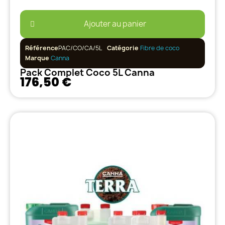
Ajouter au panier
Référence
PAC/CO/CA/5L
Catégorie
Fibre de coco
Marque
Canna
Pack Complet Coco 5L Canna
176,50 €