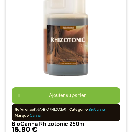
Ajouter au panier
Référence
KNA-BIORHIZO250
Catégorie
BioCanna
Marque
Canna
BioCanna Rhizotonic 250ml
16,90 €