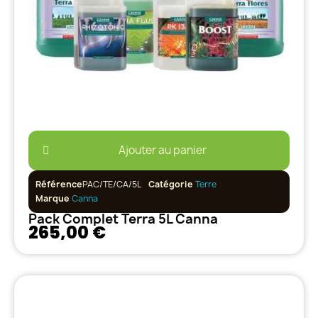
Ajouter au panier
Référence
PAC/TE/CA/5L
Catégorie
Terre
Marque
Canna
Pack Complet Terra 5L Canna
265,00 €