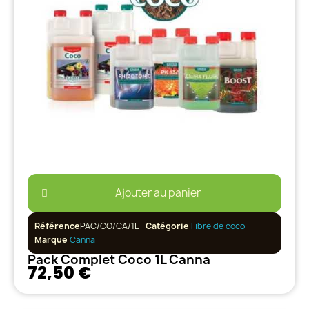
Ajouter au panier
Référence
PAC/CO/CA/1L
Catégorie
Fibre de coco
Marque
Canna
Pack Complet Coco 1L Canna
72,50 €