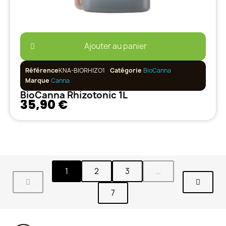
Ajouter au panier
Référence
KNA-BIORHIZO1
Catégorie
BioCanna
Marque
Canna
BioCanna Rhizotonic 1L
35,90 €
1
2
3
…
7