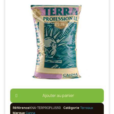
Ajouter au panier
Référence
KNA-TERPROPLUS50
Catégorie
Terreaux
Marque
Canna