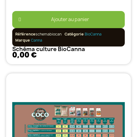
Ajouter au panier
Référence
schemabiocan
Catégorie
BioCanna
Marque
Canna
Schéma culture BioCanna
0,00 €