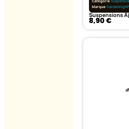
Catégorie
Suspensio
Marque
GardenHighP
8,90 €