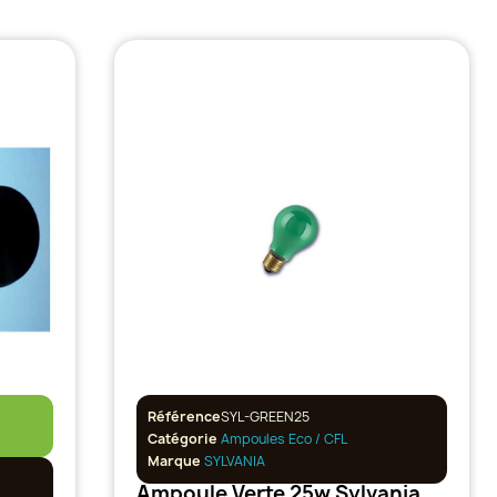
Référence
SYL-GREEN25
Catégorie
Ampoules Eco / CFL
Marque
SYLVANIA
Ampoule Verte 25w Sylvania