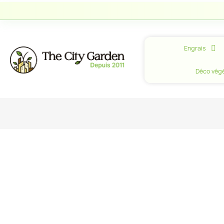
Engrais
Déco végé