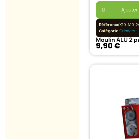
Ajouter
Référence
X10-A10-2
Catégorie
Grinders
Moulin ALU 2 p
9,90 €