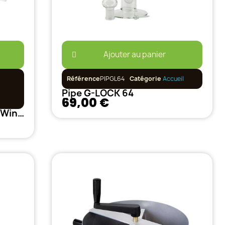
Ajouter au panier
Référence
PIPGL64
Catégorie
Accueil
Pipe G-LOCK 64
69,00 €
Douille Original Adjust-A-Wings