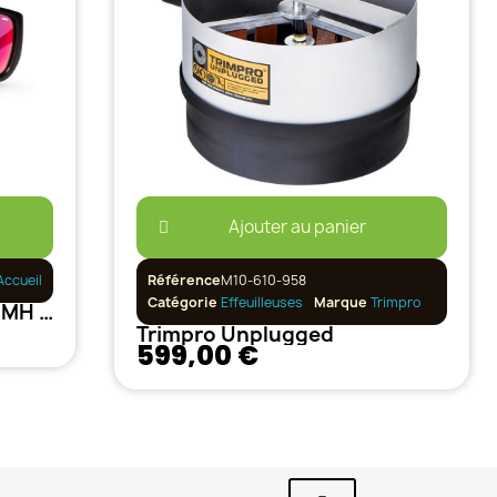
Ajouter au panier
Accueil
Référence
M10-610-958
Catégorie
Effeuilleuses
Marque
Trimpro
Lunette protection LED/CMH - Agent 939 FX
Trimpro Unplugged
599,00 €