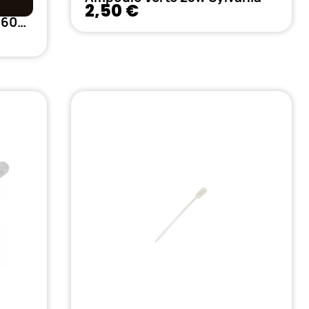
2,50 €
Moulin ALU Noir 4 parties 60mm