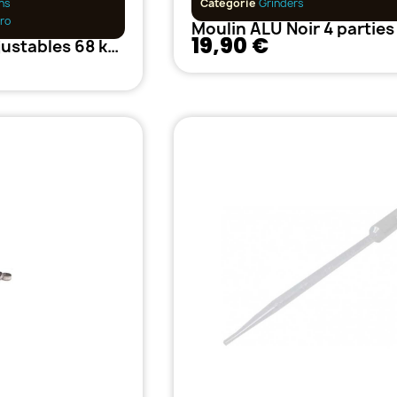
ns
Catégorie
Grinders
ro
19,90 €
Suspensions Ajustables 68 kg - Neptune