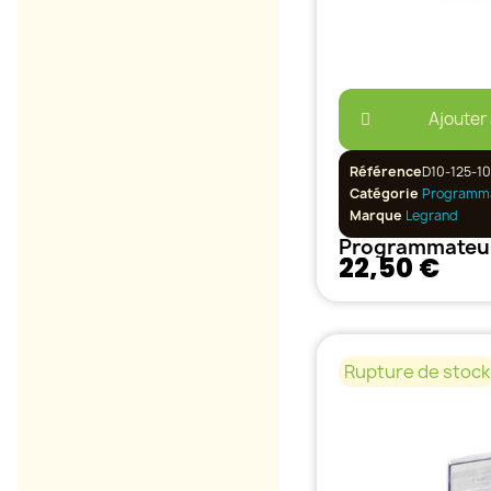
Ajouter
Référence
D10-125-1
Catégorie
Programm
Marque
Legrand
22,50 €
Rupture de stock