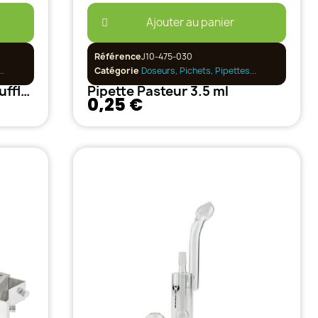
Ajouter au panier
Référence
J10-475-030
..
Catégorie
Doseurs, Pichets, Pipettes...
Pipette à gouttes avec soufflet 5ml
Pipette Pasteur 3.5 ml
0,25 €