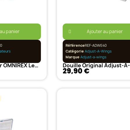
 au panier
Ajouter au panier
00
Référence
REF-ADWE40
ateurs
Catégorie
Adjust-A-Wings
Marque
Adjust-a-wings
Programmateur OMNIREX Legrand Mécanique
29,90 €