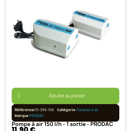
Ajouter au panier
Référence
I10-395-106
Catégorie
Pompes à air
Marque
PRODAC
Pompe à air 150 l/h - 1 sortie - PRODAC
11,90 €