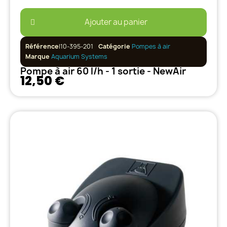
Ajouter au panier
Référence
I10-395-201
Catégorie
Pompes à air
Marque
Aquarium Systems
Pompe à air 60 l/h - 1 sortie - NewAir
12,50 €