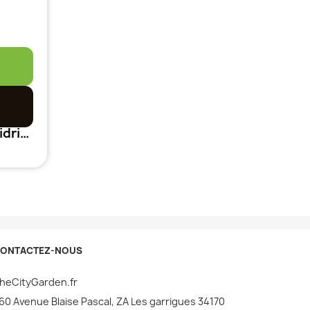
LightRail Original V4 Intellidrive
ONTACTEZ-NOUS
heCityGarden.fr
60 Avenue Blaise Pascal, ZA Les garrigues 34170