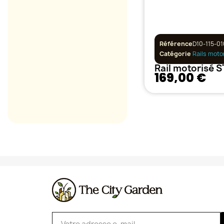
Référence
D10-115-01
Catégorie
Rails moto
Rail motorisé 
169,00 €