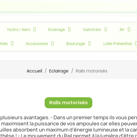
Hydro / Aero
Eclairage
Substrats
Air
tale
Accessoires
Bouturage
Lutte Préventive
Accueil
Eclairage
Rails motorisés
Rails motorisés
nt plusieurs avantages. - Dans un premier temps ils vous pe
ls maximisent la puissance de vos ampoules car elles peuven
feuilles absorbent un maximum d'énergie lumineuse et la ca
hèse ! - Le mouvement du Rail permet à la lumière d'être d