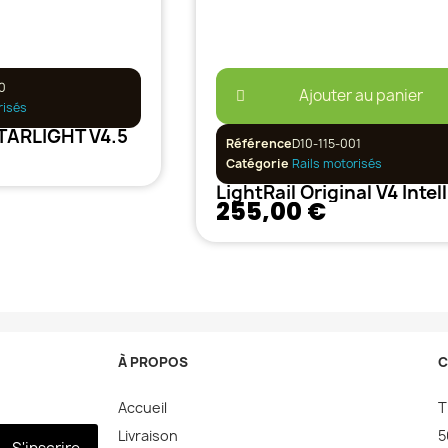
0
Ajouter au panier
risés
STARLIGHT V4.5
Référence
D10-115-001
Catégorie
Rails motorisés
255,00 €
À PROPOS
C
Accueil
T
Livraison
5