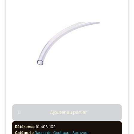
Ajouter au panier
Référence
I10-406-102
Catégorie
Raccords, Goutteurs, Sprayers...