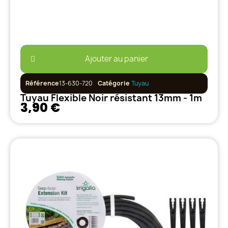
Ajouter au panier
Référence
13-630-720
Catégorie
Tuyau
Tuyau Flexible Noir résistant 13mm - 1m
3,90 €