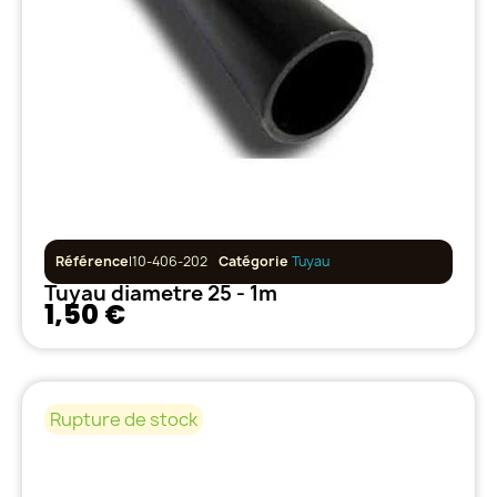
Référence
I10-406-202
Catégorie
Tuyau
Tuyau diametre 25 - 1m
1,50 €
Rupture de stock