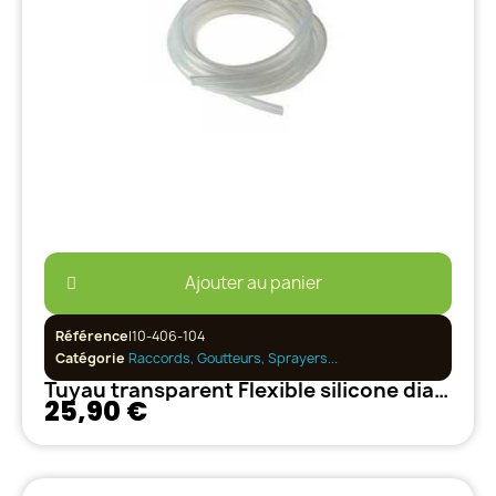
Ajouter au panier
Référence
I10-406-104
Catégorie
Raccords, Goutteurs, Sprayers...
Tuyau transparent Flexible silicone diametre 4-6mm rouleau de 50 M
25,90 €