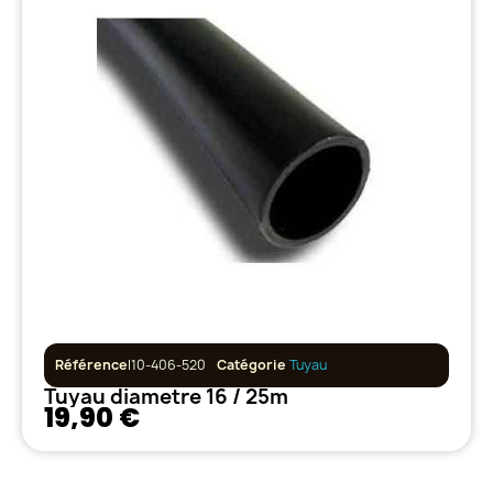
Référence
I10-406-520
Catégorie
Tuyau
Tuyau diametre 16 / 25m
19,90 €