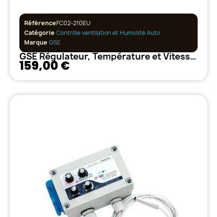
Référence
FC02-210EU
Catégorie
Contrôle ventilation et Humidité Auto
Marque
GSE
GSE Régulateur, Température et Vitesse Min/Max avec hystérésis 10A
159,00 €