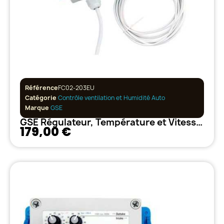
Référence
FC02-203EU
Catégorie
Contrôle ventilation et Humidité Auto
Marque
GSE
GSE Régulateur, Température et Vitesse Min/Max avec hystérésis 2.5A
179,00 €