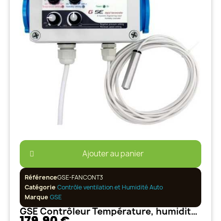
Ajouter au panier
Référence
GSE-FANCONT3
Catégorie
Contrôle ventilation et Humidité Auto
Marque
GSE
GSE Contrôleur Température, humidité, vitesse et pression 2A
179,90 €