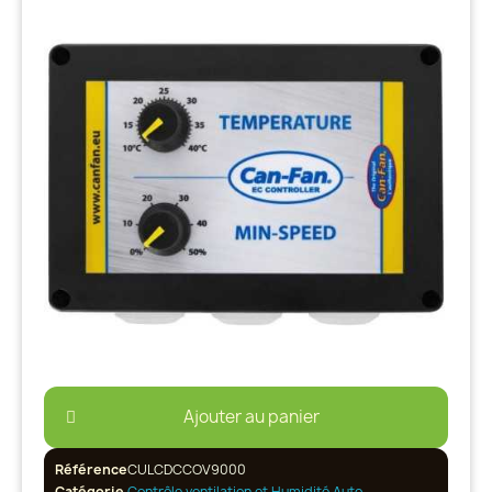
Ajouter au panier
Référence
CULCDCCOV9000
Catégorie
Contrôle ventilation et Humidité Auto