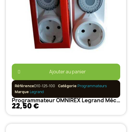
Ajouter au panier
Référence
D10-125-100
Catégorie
Programmateurs
Marque
Legrand
Programmateur OMNIREX Legrand Mécanique
22,50 €