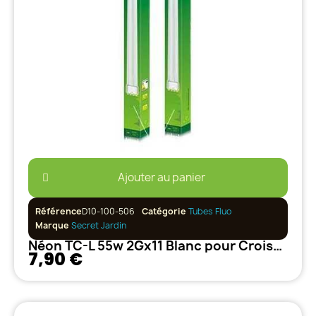
Ajouter au panier
Référence
D10-100-506
Catégorie
Tubes Fluo
Marque
Secret Jardin
Néon TC-L 55w 2Gx11 Blanc pour Croissance et Plante-mère 6500°k
7,90 €