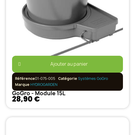
Ajouter au panier
Référence
01-075-005
Catégorie
Systèmes GoGro
Marque
HYDROGARDEN
GoGro - Module 15L
28,90 €