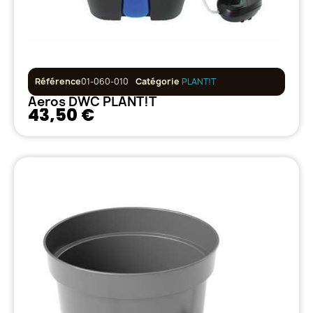
Référence
01-060-010
Catégorie
PLANT!T
Aeros DWC PLANT!T
43,50 €