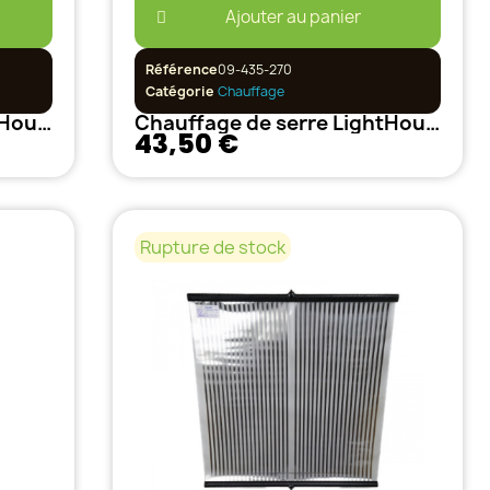
Ajouter au panier
Référence
09-435-270
Catégorie
Chauffage
Chauffage de serre LightHouse 45W
Chauffage de serre LightHouse 80W
43,50 €
Rupture de stock