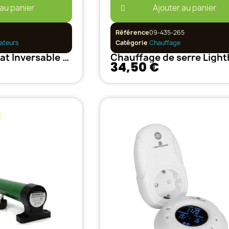
 au panier
Ajouter au panier
Référence
09-435-265
ateurs
Catégorie
Chauffage
Prise Thermostat Inversable 16A - Cornwall Elec
34,50 €