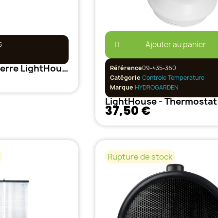
Ajouter au panier
5
Chauffage de serre LightHouse 135W
Référence
09-435-360
Catégorie
Controle Temperature
Marque
HYDROGARDEN
37,50 €
Rupture de stock