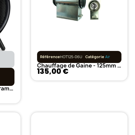
Référence
HOT125-06U
Catégorie
Air
Chauffage de Gaine - 125mm - 600w + Thermostat
135,00 €
Honeywell - Radiateur céramique personnel - 1500W