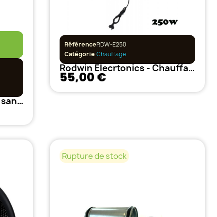
Référence
RDW-E250
Catégorie
Chauffage
Rodwin Elecrtonics - Chauffage radiant ultra plat - 250w
55,00 €
LightHouse - Thermostat sans fil
Rupture de stock