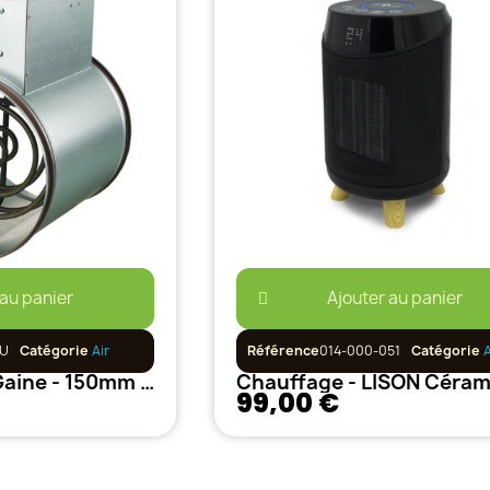
 au panier
Ajouter au panier
2U
Catégorie
Air
Référence
014-000-051
Catégorie
A
Chauffage de Gaine - 150mm - 1200w + Thermostat
99,00 €