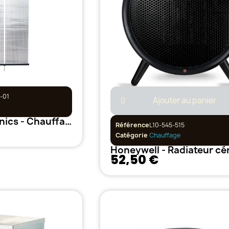
-01
Ajouter au panier
Rodwin Elecrtonics - Chauffage radiant ultra plat - 500w
Référence
L10-545-515
Catégorie
Chauffage
52,50 €