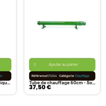
Ajouter au panier
ir
Référence
574344
Catégorie
Chauffage
Chauffage - LISON Céramique Noir Connecté 30m²
Tube de chauffage 60cm - Solux -120W
37,50 €