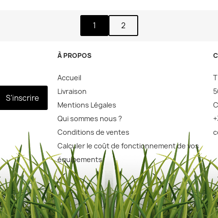
1
2
À PROPOS
C
Accueil
T
Livraison
5
S'inscrire
Mentions Légales
C
Qui sommes nous ?
+
Conditions de ventes
c
Calculer le coût de fonctionnement de vos
équipements