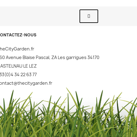
ONTACTEZ-NOUS
heCityGarden.fr
60 Avenue Blaise Pascal, ZA Les garrigues 34170
ASTELNAU LE LEZ
33(0)4 34 22 63 77
ontact@thecitygarden.fr