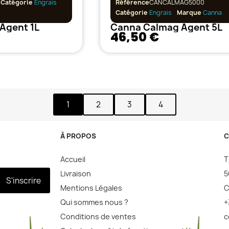
Catégorie
Engrais
Référence
CANCALMAG5000
Catégorie
Engrais
Marque
Canna
Agent 1L
Canna Calmag Agent 5L
46,50 €
1
2
3
4
À PROPOS
C
Accueil
T
Livraison
5
S'inscrire
Mentions Légales
C
Qui sommes nous ?
+
Conditions de ventes
c