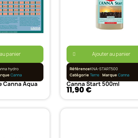
 au panier
Ajouter au panier
nna hydro
Référence
KNA-START500
rque
Canna
Catégorie
Terre
Marque
Canna
e Canna Aqua
Canna Start 500ml
11,90 €