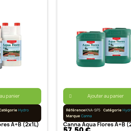
 au panier
Ajouter au panier
Catégorie
Hydro
Référence
KNA-SF5
Catégorie
Hydr
Marque
Canna
res A+B (2x1L)
Canna Aqua Flores A+B (
57,50 €