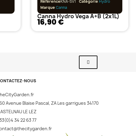
Référence
KNA-SV1
Catégorie
Hydro
Marque
Canna
Canna Hydro Vega A+B (2x1L)
16,90 €
ONTACTEZ-NOUS
heCityGarden.fr
60 Avenue Blaise Pascal, ZA Les garrigues 34170
ASTELNAU LE LEZ
33(0)4 34 22 63 77
ontact@thecitygarden.fr