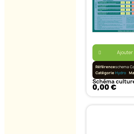
Ajouter
Référence
schema Ca
Catégorie
Hydro
Ma
Schéma cultur
0,00 €