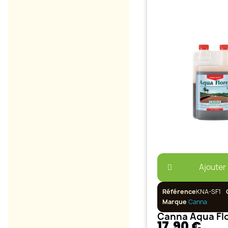
Ajouter
Référence
KNA-SF1
Marque
Canna
Canna Aqua Flo
17,90 €