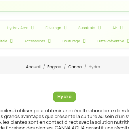
Attent
Hydro / Aero
Eclairage
Substrats
Air
tale
Accessoires
Bouturage
Lutte Préventive
Accueil
Engrais
Canna
Hydro
Hydro
es à utiliser pour obtenir une récolte abondante dans l
es grands avantages que présente la culture au sein d'un s
 les plantes sont en contact direct avec la solution nutrit
de floraison des plantes, CANNA AQUA garantit une récolte