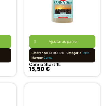
Ajouter au panier
Référence
E10-180-850
Catégorie
Terre
Marque
Canna
Canna Start 1L
15,90 €