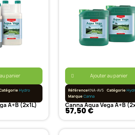
 au panier
Ajouter au panier
Catégorie
Hydro
Référence
KNA-AV5
Catégorie
Hyd
Marque
Canna
ga A+B (2x1L)
Canna Aqua Vega A+B (2
57,50 €