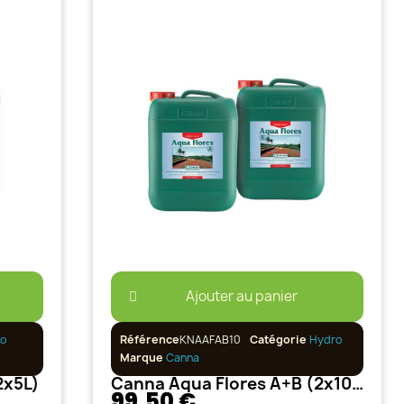
Ajouter au panier
o
Référence
KNAAFAB10
Catégorie
Hydro
Marque
Canna
2x5L)
Canna Aqua Flores A+B (2x10L)
99,50 €