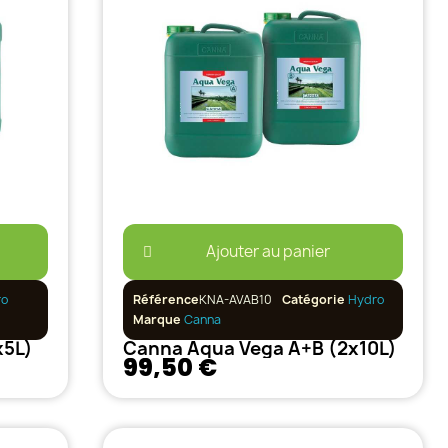
Ajouter au panier
ro
Référence
KNA-AVAB10
Catégorie
Hydro
Marque
Canna
x5L)
Canna Aqua Vega A+B (2x10L)
99,50 €